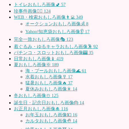
トイレおもしろ画像🚽
57
珍事件画像👮‍♂️
124
WEB・検索おもしろ画像👨‍💻
349
オークションおもしろ画像💰
8
Yahoo!知恵袋おもしろ画像👂
17
完全一致おもしろ画像🎭
123
着ぐるみ・ゆるキャラおもしろ画像🕺
92
パチンコ・スロットおもしろ画像🎰
35
日常おもしろ画像📱
419
夏おもしろ画像🌞
189
海・プールおもしろ画像🌊
61
水着おもしろ画像👙
17
猛暑おもしろ画像🔥
37
夏休みおもしろ画像🎇
14
冬おもしろ画像☃️
125
誕生日・記念日おもしろ画像🎂
14
お正月おもしろ画像🎍
116
お年玉おもしろ画像💴
16
カルタおもしろ画像🤚
14