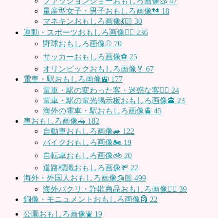
ファッションショーおもしろ画像🥻
47
量産型女子・男子おもしろ画像👫
18
マネキンおもしろ画像💃🏻
30
運動・スポーツおもしろ画像🏃‍♂️
236
野球おもしろ画像⚾
70
サッカーおもしろ画像⚽️
25
オリンピックおもしろ画像🏅
67
電車・駅おもしろ画像🚉
177
電車・駅の変わった客・迷惑な客🤦‍♀️
24
電車・駅の電光掲示板おもしろ画像🕋
23
海外の電車・駅おもしろ画像🚊
45
車おもしろ画像🚗
182
自動車おもしろ画像🚙
122
バイクおもしろ画像🏍
19
自転車おもしろ画像🚲
20
道路標識おもしろ画像🚥
22
海外・外国人おもしろ画像👱🏼
499
海外パクリ・詐欺商品おもしろ画像🙅‍♀️
39
銅像・モニュメントおもしろ画像🗿
22
公園おもしろ画像⛲️
19