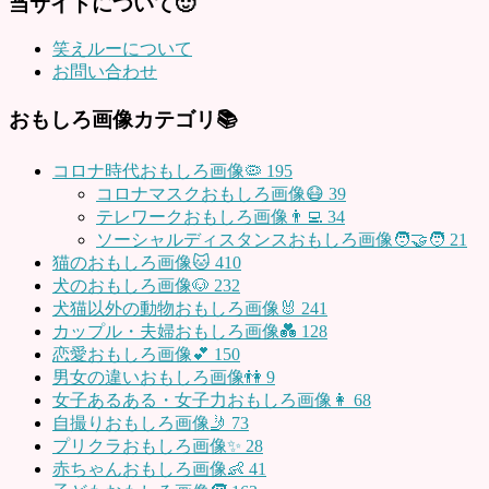
当サイトについて🙂
笑えルーについて
お問い合わせ
おもしろ画像カテゴリ📚
コロナ時代おもしろ画像🦠
195
コロナマスクおもしろ画像😷
39
テレワークおもしろ画像👨‍💻
34
ソーシャルディスタンスおもしろ画像🧑‍🤝‍🧑
21
猫のおもしろ画像🐱
410
犬のおもしろ画像🐶
232
犬猫以外の動物おもしろ画像🐰
241
カップル・夫婦おもしろ画像💑
128
恋愛おもしろ画像💕
150
男女の違いおもしろ画像👫
9
女子あるある・女子力おもしろ画像👩
68
自撮りおもしろ画像🤳
73
プリクラおもしろ画像✨
28
赤ちゃんおもしろ画像👶
41