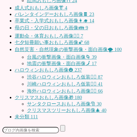
絵馬おもしろ画像⛩
24
成人式おもしろ画像👘
4
バレンタインデーおもしろ画像🍫
23
卒業式・入学式おもしろ画像👩‍🎓
14
母の日・父の日おもしろ画像👪
9
運動会・体育おもしろ画像🤸‍♂️
7
七夕短冊願い事おもしろ画像🌠
68
自然災害・自然現象の衝撃画像・面白画像🌪
100
台風の衝撃画像・面白画像🌀
39
地震の衝撃画像・面白画像🗾
17
ハロウィンおもしろ画像🎃
237
渋谷ハロウィンおもしろ仮装👯‍♂️
87
川崎ハロウィンおもしろ仮装🧞‍♀️
41
海外ハロウィンおもしろ画像🧛‍♂️
66
クリスマスおもしろ画像🎁
180
サンタクロースおもしろ画像🎅
30
クリスマスツリーおもしろ画像🎄
40
未分類
111