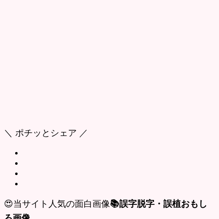
＼ ポチッとシェア ／
😍当サイト人気の面白画像
📚誤字脱字・誤植おもし
ろ画像