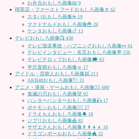
お弁当おもしろ画像🍱
9
喫茶店・ファーストフードおもしろ画像🥤
62
スタバおもしろ画像☕️
19
マクドナルドおもしろ画像🍟
29
ケンタおもしろ画像🍗
13
テレビおもしろ画像📺
438
テレビ放送事故・ハプニングおもしろ画像👀
61
テレビインタビュー・名言おもしろ画像💬
156
テレビテロップおもしろ画像🗯
63
半沢直樹おもしろ画像🤜
17
アイドル・芸能人おもしろ画像👯
213
AKB48おもしろ画像💘
33
アニメ・漫画・ゲームおもしろ画像🧚‍♀️
680
鬼滅の刃おもしろ画像👹
92
ハンターハンターおもしろ画像🎣
17
ポケモンおもしろ画像🤹‍♂️
27
ドラえもんおもしろ画像🔔
18
ジブリおもしろ画像🎪
81
サザエさんおもしろ画像👨‍👩‍👧‍👦
16
ドラゴンボールおもしろ画像🐲
32