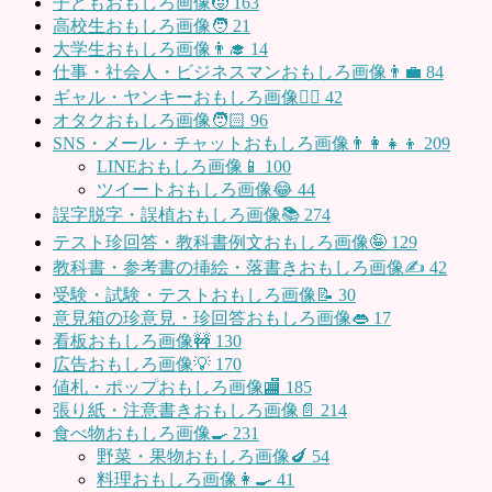
子どもおもしろ画像🧒
163
高校生おもしろ画像🧑
21
大学生おもしろ画像👨‍🎓
14
仕事・社会人・ビジネスマンおもしろ画像👨‍💼
84
ギャル・ヤンキーおもしろ画像👱‍♀️
42
オタクおもしろ画像🧑🏻
96
SNS・メール・チャットおもしろ画像👨‍👩‍👧‍👦
209
LINEおもしろ画像📱
100
ツイートおもしろ画像😂
44
誤字脱字・誤植おもしろ画像📚
274
テスト珍回答・教科書例文おもしろ画像🤪
129
教科書・参考書の挿絵・落書きおもしろ画像✍️
42
受験・試験・テストおもしろ画像📝
30
意見箱の珍意見・珍回答おもしろ画像👄
17
看板おもしろ画像🚧
130
広告おもしろ画像💡
170
値札・ポップおもしろ画像🏬
185
張り紙・注意書きおもしろ画像📄
214
食べ物おもしろ画像🍳
231
野菜・果物おもしろ画像🍆
54
料理おもしろ画像👩‍🍳
41