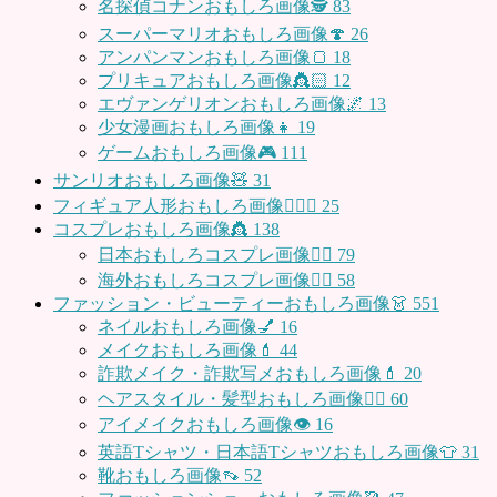
名探偵コナンおもしろ画像🕵️
83
スーパーマリオおもしろ画像🍄
26
アンパンマンおもしろ画像🍞
18
プリキュアおもしろ画像👸🏻
12
エヴァンゲリオンおもしろ画像🌌
13
少女漫画おもしろ画像👧
19
ゲームおもしろ画像🎮
111
サンリオおもしろ画像🧸
31
フィギュア人形おもしろ画像🧍🏼‍♂️
25
コスプレおもしろ画像👸
138
日本おもしろコスプレ画像🧝‍♀️
79
海外おもしろコスプレ画像🧝‍♂️
58
ファッション・ビューティーおもしろ画像👗
551
ネイルおもしろ画像💅
16
メイクおもしろ画像💄
44
詐欺メイク・詐欺写メおもしろ画像💄
20
ヘアスタイル・髪型おもしろ画像👱‍♀️
60
アイメイクおもしろ画像👁
16
英語Tシャツ・日本語Tシャツおもしろ画像👕
31
靴おもしろ画像👡
52