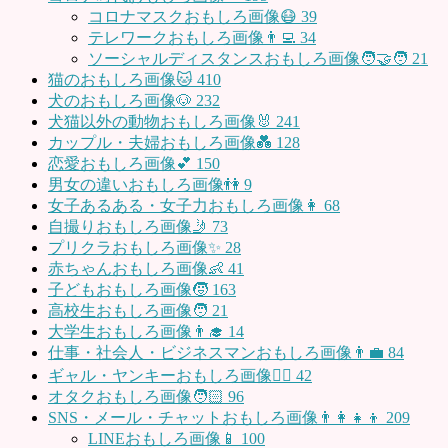
コロナマスクおもしろ画像😷
39
テレワークおもしろ画像👨‍💻
34
ソーシャルディスタンスおもしろ画像🧑‍🤝‍🧑
21
猫のおもしろ画像🐱
410
犬のおもしろ画像🐶
232
犬猫以外の動物おもしろ画像🐰
241
カップル・夫婦おもしろ画像💑
128
恋愛おもしろ画像💕
150
男女の違いおもしろ画像👫
9
女子あるある・女子力おもしろ画像👩
68
自撮りおもしろ画像🤳
73
プリクラおもしろ画像✨
28
赤ちゃんおもしろ画像👶
41
子どもおもしろ画像🧒
163
高校生おもしろ画像🧑
21
大学生おもしろ画像👨‍🎓
14
仕事・社会人・ビジネスマンおもしろ画像👨‍💼
84
ギャル・ヤンキーおもしろ画像👱‍♀️
42
オタクおもしろ画像🧑🏻
96
SNS・メール・チャットおもしろ画像👨‍👩‍👧‍👦
209
LINEおもしろ画像📱
100