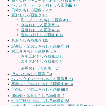
着ぐるみ・ゆるキャラおもしろ画像🕺
92
パチンコ・スロットおもしろ画像🎰
35
日常おもしろ画像📱
419
夏おもしろ画像🌞
189
海・プールおもしろ画像🌊
61
水着おもしろ画像👙
17
猛暑おもしろ画像🔥
37
夏休みおもしろ画像🎇
14
冬おもしろ画像☃️
125
誕生日・記念日おもしろ画像🎂
14
お正月おもしろ画像🎍
116
お年玉おもしろ画像💴
16
カルタおもしろ画像🤚
14
絵馬おもしろ画像⛩
24
成人式おもしろ画像👘
4
バレンタインデーおもしろ画像🍫
23
卒業式・入学式おもしろ画像👩‍🎓
14
母の日・父の日おもしろ画像👪
9
運動会・体育おもしろ画像🤸‍♂️
7
七夕短冊願い事おもしろ画像🌠
68