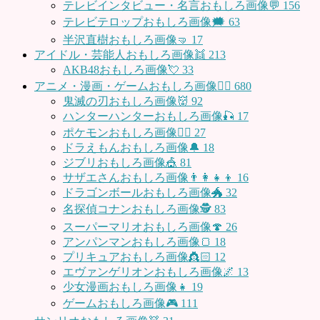
テレビインタビュー・名言おもしろ画像💬
156
テレビテロップおもしろ画像🗯
63
半沢直樹おもしろ画像🤜
17
アイドル・芸能人おもしろ画像👯
213
AKB48おもしろ画像💘
33
アニメ・漫画・ゲームおもしろ画像🧚‍♀️
680
鬼滅の刃おもしろ画像👹
92
ハンターハンターおもしろ画像🎣
17
ポケモンおもしろ画像🤹‍♂️
27
ドラえもんおもしろ画像🔔
18
ジブリおもしろ画像🎪
81
サザエさんおもしろ画像👨‍👩‍👧‍👦
16
ドラゴンボールおもしろ画像🐲
32
名探偵コナンおもしろ画像🕵️
83
スーパーマリオおもしろ画像🍄
26
アンパンマンおもしろ画像🍞
18
プリキュアおもしろ画像👸🏻
12
エヴァンゲリオンおもしろ画像🌌
13
少女漫画おもしろ画像👧
19
ゲームおもしろ画像🎮
111