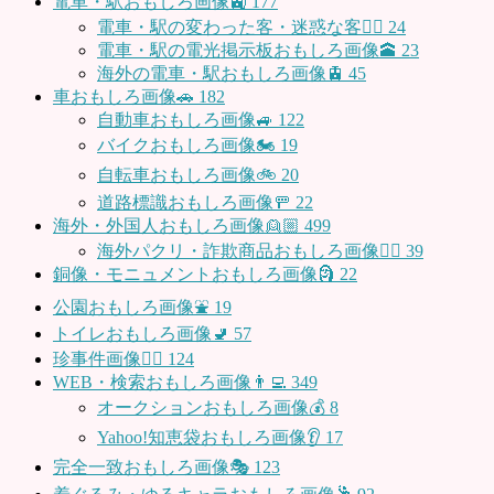
電車・駅おもしろ画像🚉
177
電車・駅の変わった客・迷惑な客🤦‍♀️
24
電車・駅の電光掲示板おもしろ画像🕋
23
海外の電車・駅おもしろ画像🚊
45
車おもしろ画像🚗
182
自動車おもしろ画像🚙
122
バイクおもしろ画像🏍
19
自転車おもしろ画像🚲
20
道路標識おもしろ画像🚥
22
海外・外国人おもしろ画像👱🏼
499
海外パクリ・詐欺商品おもしろ画像🙅‍♀️
39
銅像・モニュメントおもしろ画像🗿
22
公園おもしろ画像⛲️
19
トイレおもしろ画像🚽
57
珍事件画像👮‍♂️
124
WEB・検索おもしろ画像👨‍💻
349
オークションおもしろ画像💰
8
Yahoo!知恵袋おもしろ画像👂
17
完全一致おもしろ画像🎭
123