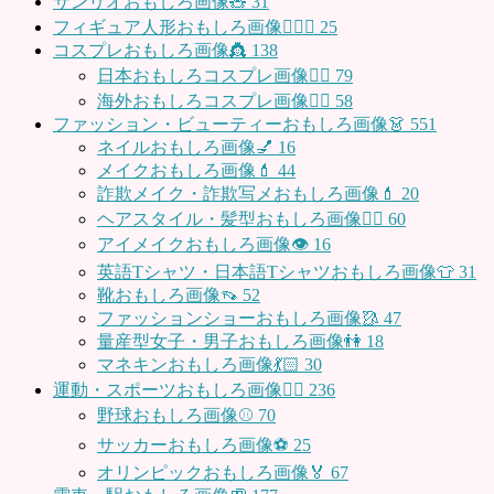
サンリオおもしろ画像🧸
31
フィギュア人形おもしろ画像🧍🏼‍♂️
25
コスプレおもしろ画像👸
138
日本おもしろコスプレ画像🧝‍♀️
79
海外おもしろコスプレ画像🧝‍♂️
58
ファッション・ビューティーおもしろ画像👗
551
ネイルおもしろ画像💅
16
メイクおもしろ画像💄
44
詐欺メイク・詐欺写メおもしろ画像💄
20
ヘアスタイル・髪型おもしろ画像👱‍♀️
60
アイメイクおもしろ画像👁
16
英語Tシャツ・日本語Tシャツおもしろ画像👕
31
靴おもしろ画像👡
52
ファッションショーおもしろ画像🥻
47
量産型女子・男子おもしろ画像👫
18
マネキンおもしろ画像💃🏻
30
運動・スポーツおもしろ画像🏃‍♂️
236
野球おもしろ画像⚾
70
サッカーおもしろ画像⚽️
25
オリンピックおもしろ画像🏅
67