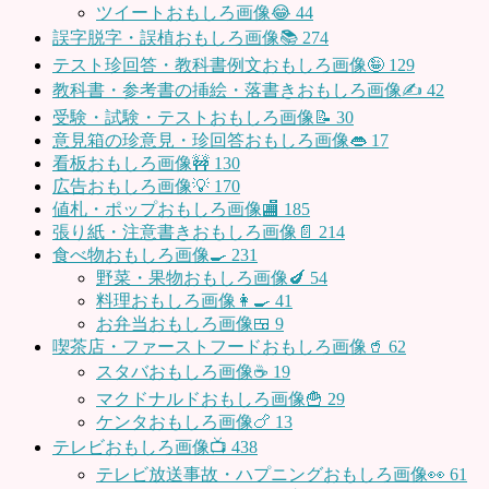
ツイートおもしろ画像😂
44
誤字脱字・誤植おもしろ画像📚
274
テスト珍回答・教科書例文おもしろ画像🤪
129
教科書・参考書の挿絵・落書きおもしろ画像✍️
42
受験・試験・テストおもしろ画像📝
30
意見箱の珍意見・珍回答おもしろ画像👄
17
看板おもしろ画像🚧
130
広告おもしろ画像💡
170
値札・ポップおもしろ画像🏬
185
張り紙・注意書きおもしろ画像📄
214
食べ物おもしろ画像🍳
231
野菜・果物おもしろ画像🍆
54
料理おもしろ画像👩‍🍳
41
お弁当おもしろ画像🍱
9
喫茶店・ファーストフードおもしろ画像🥤
62
スタバおもしろ画像☕️
19
マクドナルドおもしろ画像🍟
29
ケンタおもしろ画像🍗
13
テレビおもしろ画像📺
438
テレビ放送事故・ハプニングおもしろ画像👀
61