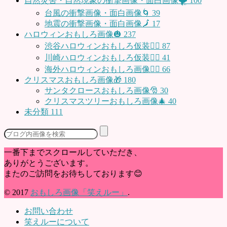
自然災害・自然現象の衝撃画像・面白画像🌪
100
台風の衝撃画像・面白画像🌀
39
地震の衝撃画像・面白画像🗾
17
ハロウィンおもしろ画像🎃
237
渋谷ハロウィンおもしろ仮装👯‍♂️
87
川崎ハロウィンおもしろ仮装🧞‍♀️
41
海外ハロウィンおもしろ画像🧛‍♂️
66
クリスマスおもしろ画像🎁
180
サンタクロースおもしろ画像🎅
30
クリスマスツリーおもしろ画像🎄
40
未分類
111
一番下までスクロールしていただき、
ありがとうございます。
またのご訪問をお待ちしております😊
© 2017
おもしろ画像「笑えルー」
.
お問い合わせ
笑えルーについて