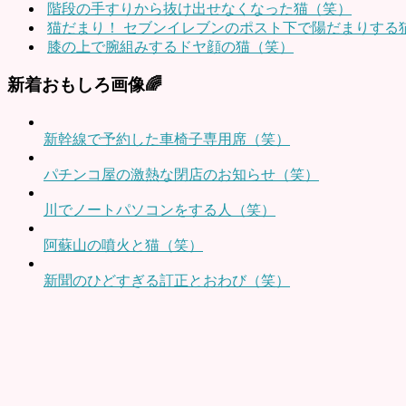
階段の手すりから抜け出せなくなった猫（笑）
猫だまり！ セブンイレブンのポスト下で陽だまりする
膝の上で腕組みするドヤ顔の猫（笑）
新着おもしろ画像🌈
新幹線で予約した車椅子専用席（笑）
パチンコ屋の激熱な閉店のお知らせ（笑）
川でノートパソコンをする人（笑）
阿蘇山の噴火と猫（笑）
新聞のひどすぎる訂正とおわび（笑）