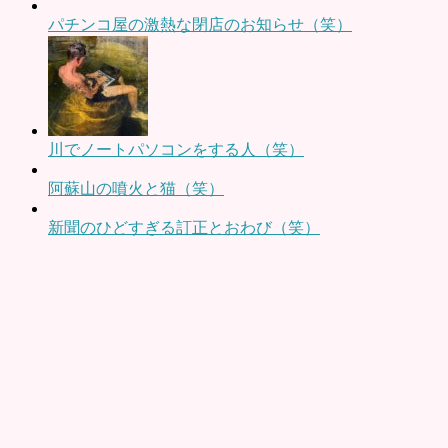
パチンコ屋の激熱な閉店のお知らせ（笑）
川でノートパソコンをする人（笑）
阿蘇山の噴火と猫（笑）
新聞のひどすぎる訂正とおわび（笑）