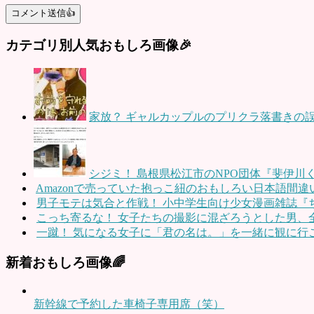
カテゴリ別人気おもしろ画像🎉
家放？ ギャルカップルのプリクラ落書きの
シジミ！ 島根県松江市のNPO団体『斐伊
Amazonで売っていた抱っこ紐のおもしろい日本語間違
男子モテは気合と作戦！ 小中学生向け少女漫画雑誌『ち
こっち寄るな！ 女子たちの撮影に混ざろうとした男、
一蹴！ 気になる女子に「君の名は。」を一緒に観に行こ
新着おもしろ画像🌈
新幹線で予約した車椅子専用席（笑）