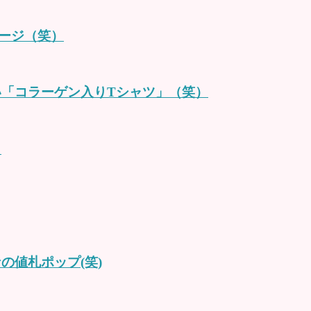
ージ（笑）
い「コラーゲン入りTシャツ」（笑）
）
の値札ポップ(笑)