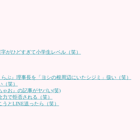
誤字がひどすぎて小学生レベル（笑）
川くらぶ』理事長を「ヨシの根周辺にいたシジミ」扱い（笑）
い（笑）
ゃお』の記事がヤバい(笑)
全力で拒否される（笑）
うとLINE送ったら（笑）