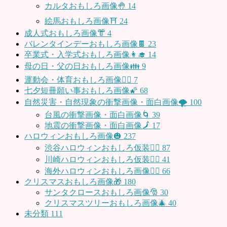
カルタおもしろ画像🤚
14
絵馬おもしろ画像⛩
24
成人式おもしろ画像👘
4
バレンタインデーおもしろ画像🍫
23
卒業式・入学式おもしろ画像👩‍🎓
14
母の日・父の日おもしろ画像👪
9
運動会・体育おもしろ画像🤸‍♂️
7
七夕短冊願い事おもしろ画像🌠
68
自然災害・自然現象の衝撃画像・面白画像🌪
100
台風の衝撃画像・面白画像🌀
39
地震の衝撃画像・面白画像🗾
17
ハロウィンおもしろ画像🎃
237
渋谷ハロウィンおもしろ仮装👯‍♂️
87
川崎ハロウィンおもしろ仮装🧞‍♀️
41
海外ハロウィンおもしろ画像🧛‍♂️
66
クリスマスおもしろ画像🎁
180
サンタクロースおもしろ画像🎅
30
クリスマスツリーおもしろ画像🎄
40
未分類
111