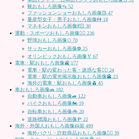
靴おもしろ画像👡
52
ファッションショーおもしろ画像🥻
47
量産型女子・男子おもしろ画像👫
18
マネキンおもしろ画像💃🏻
30
運動・スポーツおもしろ画像🏃‍♂️
236
野球おもしろ画像⚾
70
サッカーおもしろ画像⚽️
25
オリンピックおもしろ画像🏅
67
電車・駅おもしろ画像🚉
177
電車・駅の変わった客・迷惑な客🤦‍♀️
24
電車・駅の電光掲示板おもしろ画像🕋
23
海外の電車・駅おもしろ画像🚊
45
車おもしろ画像🚗
182
自動車おもしろ画像🚙
122
バイクおもしろ画像🏍
19
自転車おもしろ画像🚲
20
道路標識おもしろ画像🚥
22
海外・外国人おもしろ画像👱🏼
499
海外パクリ・詐欺商品おもしろ画像🙅‍♀️
39