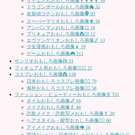
サザエさんおもしろ画像👨‍👩‍👧‍👦
16
ドラゴンボールおもしろ画像🐲
32
名探偵コナンおもしろ画像🕵️
83
スーパーマリオおもしろ画像🍄
26
アンパンマンおもしろ画像🍞
18
プリキュアおもしろ画像👸🏻
12
エヴァンゲリオンおもしろ画像🌌
13
少女漫画おもしろ画像👧
19
ゲームおもしろ画像🎮
111
サンリオおもしろ画像🧸
31
フィギュア人形おもしろ画像🧍🏼‍♂️
25
コスプレおもしろ画像👸
138
日本おもしろコスプレ画像🧝‍♀️
79
海外おもしろコスプレ画像🧝‍♂️
58
ファッション・ビューティーおもしろ画像👗
551
ネイルおもしろ画像💅
16
メイクおもしろ画像💄
44
詐欺メイク・詐欺写メおもしろ画像💄
20
ヘアスタイル・髪型おもしろ画像👱‍♀️
60
アイメイクおもしろ画像👁
16
英語Tシャツ・日本語Tシャツおもしろ画像👕
31