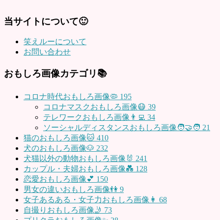
当サイトについて🙂
笑えルーについて
お問い合わせ
おもしろ画像カテゴリ📚
コロナ時代おもしろ画像🦠
195
コロナマスクおもしろ画像😷
39
テレワークおもしろ画像👨‍💻
34
ソーシャルディスタンスおもしろ画像🧑‍🤝‍🧑
21
猫のおもしろ画像🐱
410
犬のおもしろ画像🐶
232
犬猫以外の動物おもしろ画像🐰
241
カップル・夫婦おもしろ画像💑
128
恋愛おもしろ画像💕
150
男女の違いおもしろ画像👫
9
女子あるある・女子力おもしろ画像👩
68
自撮りおもしろ画像🤳
73