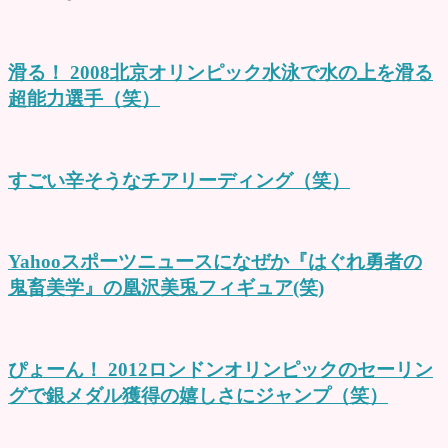
滑る！ 2008北京オリンピック水泳で水の上を滑る
超能力選手（笑）
すごい辛そうなチアリーディング（笑）
Yahooスポーツニュースになぜか『はぐれ勇者の
鬼畜美学』の凰沢美兎フィギュア(笑)
ぴょーん！ 2012ロンドンオリンピックのセーリン
グで銀メダル獲得の嬉しさにジャンプ（笑）