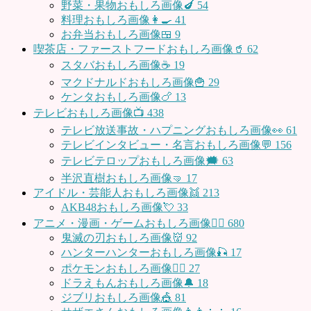
野菜・果物おもしろ画像🍆
54
料理おもしろ画像👩‍🍳
41
お弁当おもしろ画像🍱
9
喫茶店・ファーストフードおもしろ画像🥤
62
スタバおもしろ画像☕️
19
マクドナルドおもしろ画像🍟
29
ケンタおもしろ画像🍗
13
テレビおもしろ画像📺
438
テレビ放送事故・ハプニングおもしろ画像👀
61
テレビインタビュー・名言おもしろ画像💬
156
テレビテロップおもしろ画像🗯
63
半沢直樹おもしろ画像🤜
17
アイドル・芸能人おもしろ画像👯
213
AKB48おもしろ画像💘
33
アニメ・漫画・ゲームおもしろ画像🧚‍♀️
680
鬼滅の刃おもしろ画像👹
92
ハンターハンターおもしろ画像🎣
17
ポケモンおもしろ画像🤹‍♂️
27
ドラえもんおもしろ画像🔔
18
ジブリおもしろ画像🎪
81