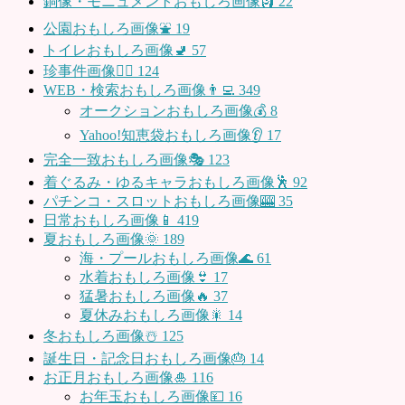
銅像・モニュメントおもしろ画像🗿
22
公園おもしろ画像⛲️
19
トイレおもしろ画像🚽
57
珍事件画像👮‍♂️
124
WEB・検索おもしろ画像👨‍💻
349
オークションおもしろ画像💰
8
Yahoo!知恵袋おもしろ画像👂
17
完全一致おもしろ画像🎭
123
着ぐるみ・ゆるキャラおもしろ画像🕺
92
パチンコ・スロットおもしろ画像🎰
35
日常おもしろ画像📱
419
夏おもしろ画像🌞
189
海・プールおもしろ画像🌊
61
水着おもしろ画像👙
17
猛暑おもしろ画像🔥
37
夏休みおもしろ画像🎇
14
冬おもしろ画像☃️
125
誕生日・記念日おもしろ画像🎂
14
お正月おもしろ画像🎍
116
お年玉おもしろ画像💴
16