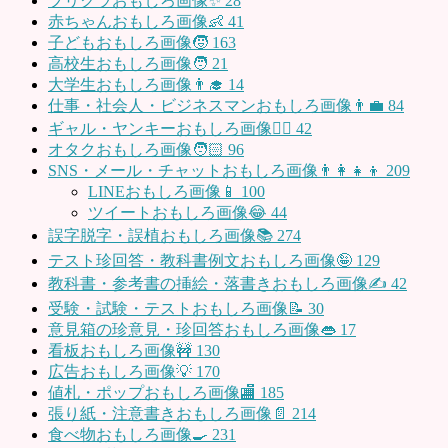
プリクラおもしろ画像✨
28
赤ちゃんおもしろ画像👶
41
子どもおもしろ画像🧒
163
高校生おもしろ画像🧑
21
大学生おもしろ画像👨‍🎓
14
仕事・社会人・ビジネスマンおもしろ画像👨‍💼
84
ギャル・ヤンキーおもしろ画像👱‍♀️
42
オタクおもしろ画像🧑🏻
96
SNS・メール・チャットおもしろ画像👨‍👩‍👧‍👦
209
LINEおもしろ画像📱
100
ツイートおもしろ画像😂
44
誤字脱字・誤植おもしろ画像📚
274
テスト珍回答・教科書例文おもしろ画像🤪
129
教科書・参考書の挿絵・落書きおもしろ画像✍️
42
受験・試験・テストおもしろ画像📝
30
意見箱の珍意見・珍回答おもしろ画像👄
17
看板おもしろ画像🚧
130
広告おもしろ画像💡
170
値札・ポップおもしろ画像🏬
185
張り紙・注意書きおもしろ画像📄
214
食べ物おもしろ画像🍳
231