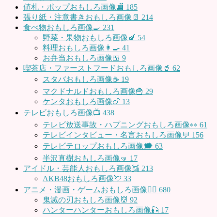
値札・ポップおもしろ画像🏬
185
張り紙・注意書きおもしろ画像📄
214
食べ物おもしろ画像🍳
231
野菜・果物おもしろ画像🍆
54
料理おもしろ画像👩‍🍳
41
お弁当おもしろ画像🍱
9
喫茶店・ファーストフードおもしろ画像🥤
62
スタバおもしろ画像☕️
19
マクドナルドおもしろ画像🍟
29
ケンタおもしろ画像🍗
13
テレビおもしろ画像📺
438
テレビ放送事故・ハプニングおもしろ画像👀
61
テレビインタビュー・名言おもしろ画像💬
156
テレビテロップおもしろ画像🗯
63
半沢直樹おもしろ画像🤜
17
アイドル・芸能人おもしろ画像👯
213
AKB48おもしろ画像💘
33
アニメ・漫画・ゲームおもしろ画像🧚‍♀️
680
鬼滅の刃おもしろ画像👹
92
ハンターハンターおもしろ画像🎣
17