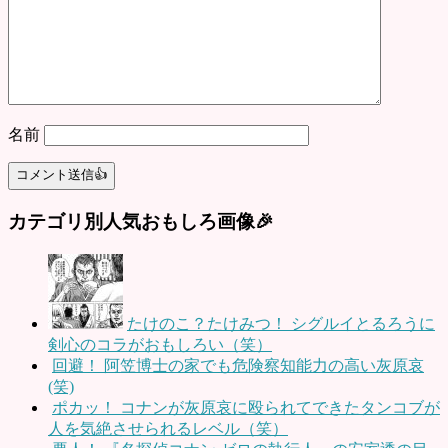
名前
カテゴリ別人気おもしろ画像🎉
たけのこ？たけみつ！ シグルイとるろうに
剣心のコラがおもしろい（笑）
回避！ 阿笠博士の家でも危険察知能力の高い灰原哀
(笑)
ポカッ！ コナンが灰原哀に殴られてできたタンコブが
人を気絶させられるレベル（笑）