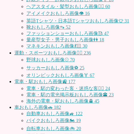
ヘアスタイル・髪型おもしろ画像👱‍♀️
60
アイメイクおもしろ画像👁
16
英語Tシャツ・日本語Tシャツおもしろ画像👕
31
靴おもしろ画像👡
52
ファッションショーおもしろ画像🥻
47
量産型女子・男子おもしろ画像👫
18
マネキンおもしろ画像💃🏻
30
運動・スポーツおもしろ画像🏃‍♂️
236
野球おもしろ画像⚾
70
サッカーおもしろ画像⚽️
25
オリンピックおもしろ画像🏅
67
電車・駅おもしろ画像🚉
177
電車・駅の変わった客・迷惑な客🤦‍♀️
24
電車・駅の電光掲示板おもしろ画像🕋
23
海外の電車・駅おもしろ画像🚊
45
車おもしろ画像🚗
182
自動車おもしろ画像🚙
122
バイクおもしろ画像🏍
19
自転車おもしろ画像🚲
20