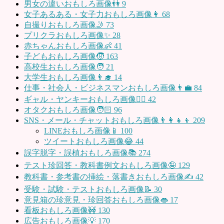
男女の違いおもしろ画像👫
9
女子あるある・女子力おもしろ画像👩
68
自撮りおもしろ画像🤳
73
プリクラおもしろ画像✨
28
赤ちゃんおもしろ画像👶
41
子どもおもしろ画像🧒
163
高校生おもしろ画像🧑
21
大学生おもしろ画像👨‍🎓
14
仕事・社会人・ビジネスマンおもしろ画像👨‍💼
84
ギャル・ヤンキーおもしろ画像👱‍♀️
42
オタクおもしろ画像🧑🏻
96
SNS・メール・チャットおもしろ画像👨‍👩‍👧‍👦
209
LINEおもしろ画像📱
100
ツイートおもしろ画像😂
44
誤字脱字・誤植おもしろ画像📚
274
テスト珍回答・教科書例文おもしろ画像🤪
129
教科書・参考書の挿絵・落書きおもしろ画像✍️
42
受験・試験・テストおもしろ画像📝
30
意見箱の珍意見・珍回答おもしろ画像👄
17
看板おもしろ画像🚧
130
広告おもしろ画像💡
170