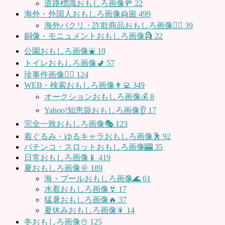
道路標識おもしろ画像🚥
22
海外・外国人おもしろ画像👱🏼
499
海外パクリ・詐欺商品おもしろ画像🙅‍♀️
39
銅像・モニュメントおもしろ画像🗿
22
公園おもしろ画像⛲️
19
トイレおもしろ画像🚽
57
珍事件画像👮‍♂️
124
WEB・検索おもしろ画像👨‍💻
349
オークションおもしろ画像💰
8
Yahoo!知恵袋おもしろ画像👂
17
完全一致おもしろ画像🎭
123
着ぐるみ・ゆるキャラおもしろ画像🕺
92
パチンコ・スロットおもしろ画像🎰
35
日常おもしろ画像📱
419
夏おもしろ画像🌞
189
海・プールおもしろ画像🌊
61
水着おもしろ画像👙
17
猛暑おもしろ画像🔥
37
夏休みおもしろ画像🎇
14
冬おもしろ画像☃️
125