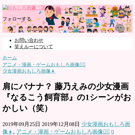
フォローする
お問い合わせ
笑えルーについて
ホーム
アニメ・漫画・ゲームおもしろ画像🧚‍♀️
少女漫画おもしろ画像👧
肩にバナナ？ 藤乃えみの少女漫画
『なるこう飼育部』の1シーンがお
かしい（笑）
2019年09月25日
2019年12月08日
少女漫画おもしろ画
像👧
,
アニメ・漫画・ゲームおもしろ画像🧚‍♀️
0