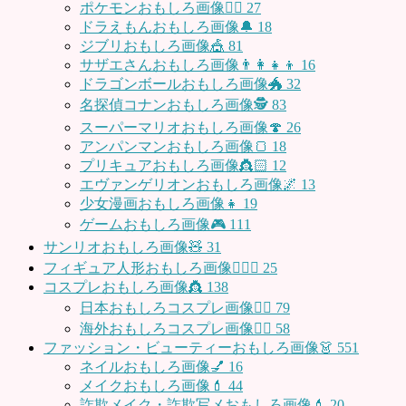
ポケモンおもしろ画像🤹‍♂️
27
ドラえもんおもしろ画像🔔
18
ジブリおもしろ画像🎪
81
サザエさんおもしろ画像👨‍👩‍👧‍👦
16
ドラゴンボールおもしろ画像🐲
32
名探偵コナンおもしろ画像🕵️
83
スーパーマリオおもしろ画像🍄
26
アンパンマンおもしろ画像🍞
18
プリキュアおもしろ画像👸🏻
12
エヴァンゲリオンおもしろ画像🌌
13
少女漫画おもしろ画像👧
19
ゲームおもしろ画像🎮
111
サンリオおもしろ画像🧸
31
フィギュア人形おもしろ画像🧍🏼‍♂️
25
コスプレおもしろ画像👸
138
日本おもしろコスプレ画像🧝‍♀️
79
海外おもしろコスプレ画像🧝‍♂️
58
ファッション・ビューティーおもしろ画像👗
551
ネイルおもしろ画像💅
16
メイクおもしろ画像💄
44
詐欺メイク・詐欺写メおもしろ画像💄
20