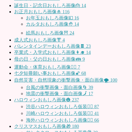
誕生日・記念日おもしろ画像🎂
14
お正月おもしろ画像🎍
116
お年玉おもしろ画像💴
16
カルタおもしろ画像🤚
14
絵馬おもしろ画像⛩
24
成人式おもしろ画像👘
4
バレンタインデーおもしろ画像🍫
23
卒業式・入学式おもしろ画像👩‍🎓
14
母の日・父の日おもしろ画像👪
9
運動会・体育おもしろ画像🤸‍♂️
7
七夕短冊願い事おもしろ画像🌠
68
自然災害・自然現象の衝撃画像・面白画像🌪
100
台風の衝撃画像・面白画像🌀
39
地震の衝撃画像・面白画像🗾
17
ハロウィンおもしろ画像🎃
237
渋谷ハロウィンおもしろ仮装👯‍♂️
87
川崎ハロウィンおもしろ仮装🧞‍♀️
41
海外ハロウィンおもしろ画像🧛‍♂️
66
クリスマスおもしろ画像🎁
180