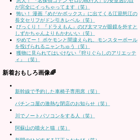
悪人！ 『名探偵コナン ゼロの執行人』の安室透の目
が完全にイっちゃってます（笑）
怖い！ 漫画『めだかボックス』に出てくる江迎怒江の
長文セリフがドン引きレベル（笑）
びっくり！ 『ドラえもん』のび太ママが眼鏡を外すと
しずかちゃんよりもかわいい（笑）
やめてー！ ポケモンと間違えられ、モンスターボール
を投げられるニャンちゅう（笑）
獲物に見られてはいけない『狩りぐらしのアリエッテ
ィ』（笑）
新着おもしろ画像🌈
新幹線で予約した車椅子専用席（笑）
パチンコ屋の激熱な閉店のお知らせ（笑）
川でノートパソコンをする人（笑）
阿蘇山の噴火と猫（笑）