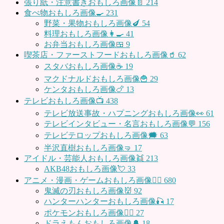
張り紙・注意書きおもしろ画像📄
214
食べ物おもしろ画像🍳
231
野菜・果物おもしろ画像🍆
54
料理おもしろ画像👩‍🍳
41
お弁当おもしろ画像🍱
9
喫茶店・ファーストフードおもしろ画像🥤
62
スタバおもしろ画像☕️
19
マクドナルドおもしろ画像🍟
29
ケンタおもしろ画像🍗
13
テレビおもしろ画像📺
438
テレビ放送事故・ハプニングおもしろ画像👀
61
テレビインタビュー・名言おもしろ画像💬
156
テレビテロップおもしろ画像🗯
63
半沢直樹おもしろ画像🤜
17
アイドル・芸能人おもしろ画像👯
213
AKB48おもしろ画像💘
33
アニメ・漫画・ゲームおもしろ画像🧚‍♀️
680
鬼滅の刃おもしろ画像👹
92
ハンターハンターおもしろ画像🎣
17
ポケモンおもしろ画像🤹‍♂️
27
ドラえもんおもしろ画像🔔
18