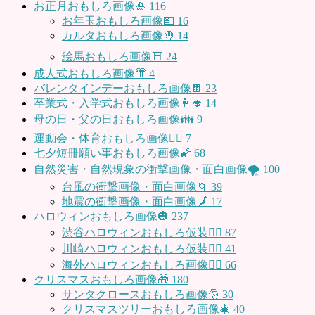
お正月おもしろ画像🎍
116
お年玉おもしろ画像💴
16
カルタおもしろ画像🤚
14
絵馬おもしろ画像⛩
24
成人式おもしろ画像👘
4
バレンタインデーおもしろ画像🍫
23
卒業式・入学式おもしろ画像👩‍🎓
14
母の日・父の日おもしろ画像👪
9
運動会・体育おもしろ画像🤸‍♂️
7
七夕短冊願い事おもしろ画像🌠
68
自然災害・自然現象の衝撃画像・面白画像🌪
100
台風の衝撃画像・面白画像🌀
39
地震の衝撃画像・面白画像🗾
17
ハロウィンおもしろ画像🎃
237
渋谷ハロウィンおもしろ仮装👯‍♂️
87
川崎ハロウィンおもしろ仮装🧞‍♀️
41
海外ハロウィンおもしろ画像🧛‍♂️
66
クリスマスおもしろ画像🎁
180
サンタクロースおもしろ画像🎅
30
クリスマスツリーおもしろ画像🎄
40