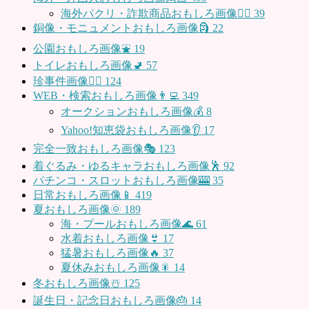
海外パクリ・詐欺商品おもしろ画像🙅‍♀️
39
銅像・モニュメントおもしろ画像🗿
22
公園おもしろ画像⛲️
19
トイレおもしろ画像🚽
57
珍事件画像👮‍♂️
124
WEB・検索おもしろ画像👨‍💻
349
オークションおもしろ画像💰
8
Yahoo!知恵袋おもしろ画像👂
17
完全一致おもしろ画像🎭
123
着ぐるみ・ゆるキャラおもしろ画像🕺
92
パチンコ・スロットおもしろ画像🎰
35
日常おもしろ画像📱
419
夏おもしろ画像🌞
189
海・プールおもしろ画像🌊
61
水着おもしろ画像👙
17
猛暑おもしろ画像🔥
37
夏休みおもしろ画像🎇
14
冬おもしろ画像☃️
125
誕生日・記念日おもしろ画像🎂
14