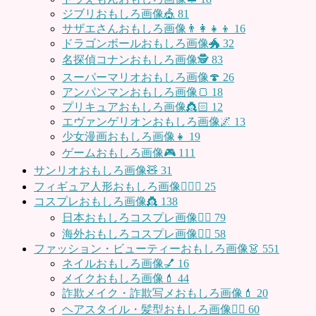
ジブリおもしろ画像🎪
81
サザエさんおもしろ画像👨‍👩‍👧‍👦
16
ドラゴンボールおもしろ画像🐲
32
名探偵コナンおもしろ画像🕵️
83
スーパーマリオおもしろ画像🍄
26
アンパンマンおもしろ画像🍞
18
プリキュアおもしろ画像👸🏻
12
エヴァンゲリオンおもしろ画像🌌
13
少女漫画おもしろ画像👧
19
ゲームおもしろ画像🎮
111
サンリオおもしろ画像🧸
31
フィギュア人形おもしろ画像🧍🏼‍♂️
25
コスプレおもしろ画像👸
138
日本おもしろコスプレ画像🧝‍♀️
79
海外おもしろコスプレ画像🧝‍♂️
58
ファッション・ビューティーおもしろ画像👗
551
ネイルおもしろ画像💅
16
メイクおもしろ画像💄
44
詐欺メイク・詐欺写メおもしろ画像💄
20
ヘアスタイル・髪型おもしろ画像👱‍♀️
60