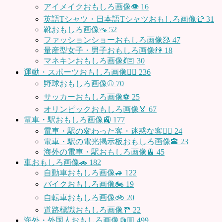
アイメイクおもしろ画像👁
16
英語Tシャツ・日本語Tシャツおもしろ画像👕
31
靴おもしろ画像👡
52
ファッションショーおもしろ画像🥻
47
量産型女子・男子おもしろ画像👫
18
マネキンおもしろ画像💃🏻
30
運動・スポーツおもしろ画像🏃‍♂️
236
野球おもしろ画像⚾
70
サッカーおもしろ画像⚽️
25
オリンピックおもしろ画像🏅
67
電車・駅おもしろ画像🚉
177
電車・駅の変わった客・迷惑な客🤦‍♀️
24
電車・駅の電光掲示板おもしろ画像🕋
23
海外の電車・駅おもしろ画像🚊
45
車おもしろ画像🚗
182
自動車おもしろ画像🚙
122
バイクおもしろ画像🏍
19
自転車おもしろ画像🚲
20
道路標識おもしろ画像🚥
22
海外・外国人おもしろ画像👱🏼
499