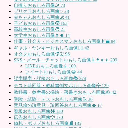
自撮りおもしろ画像🤳
73
プリクラおもしろ画像✨
28
赤ちゃんおもしろ画像👶
41
子どもおもしろ画像🧒
163
高校生おもしろ画像🧑
21
大学生おもしろ画像👨‍🎓
14
仕事・社会人・ビジネスマンおもしろ画像👨‍💼
84
ギャル・ヤンキーおもしろ画像👱‍♀️
42
オタクおもしろ画像🧑🏻
96
SNS・メール・チャットおもしろ画像👨‍👩‍👧‍👦
209
LINEおもしろ画像📱
100
ツイートおもしろ画像😂
44
誤字脱字・誤植おもしろ画像📚
274
テスト珍回答・教科書例文おもしろ画像🤪
129
教科書・参考書の挿絵・落書きおもしろ画像✍️
42
受験・試験・テストおもしろ画像📝
30
意見箱の珍意見・珍回答おもしろ画像👄
17
看板おもしろ画像🚧
130
広告おもしろ画像💡
170
値札・ポップおもしろ画像🏬
185