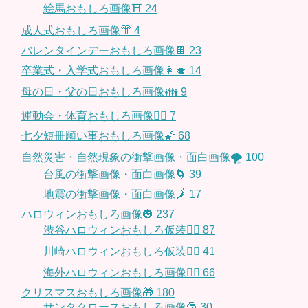
絵馬おもしろ画像⛩
24
成人式おもしろ画像👘
4
バレンタインデーおもしろ画像🍫
23
卒業式・入学式おもしろ画像👩‍🎓
14
母の日・父の日おもしろ画像👪
9
運動会・体育おもしろ画像🤸‍♂️
7
七夕短冊願い事おもしろ画像🌠
68
自然災害・自然現象の衝撃画像・面白画像🌪
100
台風の衝撃画像・面白画像🌀
39
地震の衝撃画像・面白画像🗾
17
ハロウィンおもしろ画像🎃
237
渋谷ハロウィンおもしろ仮装👯‍♂️
87
川崎ハロウィンおもしろ仮装🧞‍♀️
41
海外ハロウィンおもしろ画像🧛‍♂️
66
クリスマスおもしろ画像🎁
180
サンタクロースおもしろ画像🎅
30