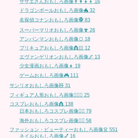
サザエさんおもしろ画像👨‍👩‍👧‍👦
16
ドラゴンボールおもしろ画像🐲
32
名探偵コナンおもしろ画像🕵️
83
スーパーマリオおもしろ画像🍄
26
アンパンマンおもしろ画像🍞
18
プリキュアおもしろ画像👸🏻
12
エヴァンゲリオンおもしろ画像🌌
13
少女漫画おもしろ画像👧
19
ゲームおもしろ画像🎮
111
サンリオおもしろ画像🧸
31
フィギュア人形おもしろ画像🧍🏼‍♂️
25
コスプレおもしろ画像👸
138
日本おもしろコスプレ画像🧝‍♀️
79
海外おもしろコスプレ画像🧝‍♂️
58
ファッション・ビューティーおもしろ画像👗
551
ネイルおもしろ画像💅
16