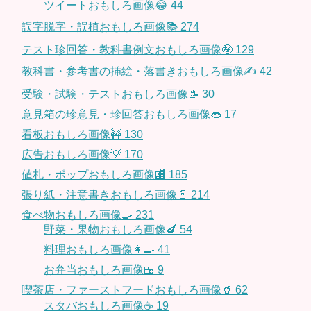
ツイートおもしろ画像😂
44
誤字脱字・誤植おもしろ画像📚
274
テスト珍回答・教科書例文おもしろ画像🤪
129
教科書・参考書の挿絵・落書きおもしろ画像✍️
42
受験・試験・テストおもしろ画像📝
30
意見箱の珍意見・珍回答おもしろ画像👄
17
看板おもしろ画像🚧
130
広告おもしろ画像💡
170
値札・ポップおもしろ画像🏬
185
張り紙・注意書きおもしろ画像📄
214
食べ物おもしろ画像🍳
231
野菜・果物おもしろ画像🍆
54
料理おもしろ画像👩‍🍳
41
お弁当おもしろ画像🍱
9
喫茶店・ファーストフードおもしろ画像🥤
62
スタバおもしろ画像☕️
19