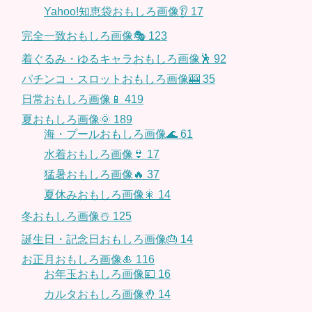
Yahoo!知恵袋おもしろ画像👂
17
完全一致おもしろ画像🎭
123
着ぐるみ・ゆるキャラおもしろ画像🕺
92
パチンコ・スロットおもしろ画像🎰
35
日常おもしろ画像📱
419
夏おもしろ画像🌞
189
海・プールおもしろ画像🌊
61
水着おもしろ画像👙
17
猛暑おもしろ画像🔥
37
夏休みおもしろ画像🎇
14
冬おもしろ画像☃️
125
誕生日・記念日おもしろ画像🎂
14
お正月おもしろ画像🎍
116
お年玉おもしろ画像💴
16
カルタおもしろ画像🤚
14