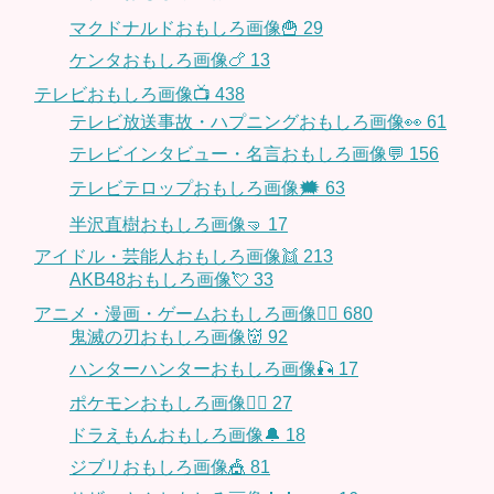
マクドナルドおもしろ画像🍟
29
ケンタおもしろ画像🍗
13
テレビおもしろ画像📺
438
テレビ放送事故・ハプニングおもしろ画像👀
61
テレビインタビュー・名言おもしろ画像💬
156
テレビテロップおもしろ画像🗯
63
半沢直樹おもしろ画像🤜
17
アイドル・芸能人おもしろ画像👯
213
AKB48おもしろ画像💘
33
アニメ・漫画・ゲームおもしろ画像🧚‍♀️
680
鬼滅の刃おもしろ画像👹
92
ハンターハンターおもしろ画像🎣
17
ポケモンおもしろ画像🤹‍♂️
27
ドラえもんおもしろ画像🔔
18
ジブリおもしろ画像🎪
81