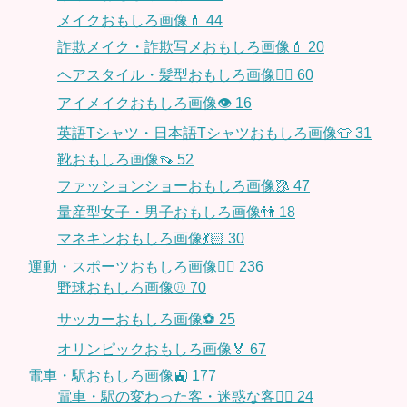
メイクおもしろ画像💄
44
詐欺メイク・詐欺写メおもしろ画像💄
20
ヘアスタイル・髪型おもしろ画像👱‍♀️
60
アイメイクおもしろ画像👁
16
英語Tシャツ・日本語Tシャツおもしろ画像👕
31
靴おもしろ画像👡
52
ファッションショーおもしろ画像🥻
47
量産型女子・男子おもしろ画像👫
18
マネキンおもしろ画像💃🏻
30
運動・スポーツおもしろ画像🏃‍♂️
236
野球おもしろ画像⚾
70
サッカーおもしろ画像⚽️
25
オリンピックおもしろ画像🏅
67
電車・駅おもしろ画像🚉
177
電車・駅の変わった客・迷惑な客🤦‍♀️
24