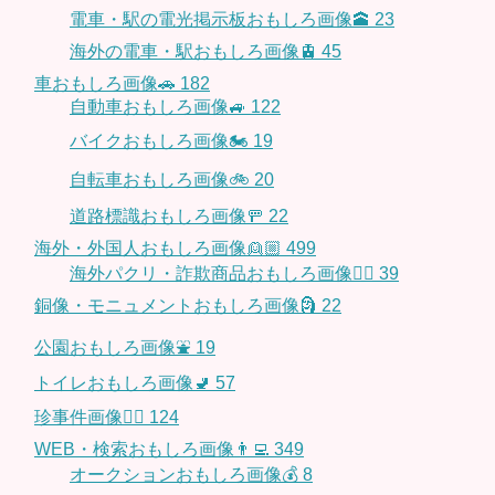
電車・駅の電光掲示板おもしろ画像🕋
23
海外の電車・駅おもしろ画像🚊
45
車おもしろ画像🚗
182
自動車おもしろ画像🚙
122
バイクおもしろ画像🏍
19
自転車おもしろ画像🚲
20
道路標識おもしろ画像🚥
22
海外・外国人おもしろ画像👱🏼
499
海外パクリ・詐欺商品おもしろ画像🙅‍♀️
39
銅像・モニュメントおもしろ画像🗿
22
公園おもしろ画像⛲️
19
トイレおもしろ画像🚽
57
珍事件画像👮‍♂️
124
WEB・検索おもしろ画像👨‍💻
349
オークションおもしろ画像💰
8