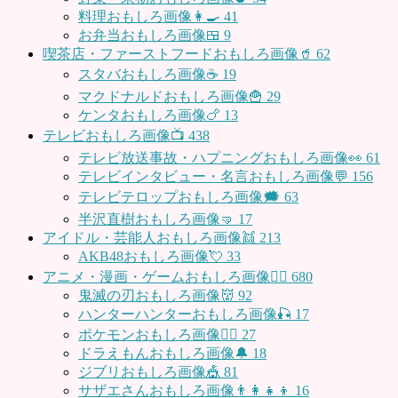
料理おもしろ画像👩‍🍳
41
お弁当おもしろ画像🍱
9
喫茶店・ファーストフードおもしろ画像🥤
62
スタバおもしろ画像☕️
19
マクドナルドおもしろ画像🍟
29
ケンタおもしろ画像🍗
13
テレビおもしろ画像📺
438
テレビ放送事故・ハプニングおもしろ画像👀
61
テレビインタビュー・名言おもしろ画像💬
156
テレビテロップおもしろ画像🗯
63
半沢直樹おもしろ画像🤜
17
アイドル・芸能人おもしろ画像👯
213
AKB48おもしろ画像💘
33
アニメ・漫画・ゲームおもしろ画像🧚‍♀️
680
鬼滅の刃おもしろ画像👹
92
ハンターハンターおもしろ画像🎣
17
ポケモンおもしろ画像🤹‍♂️
27
ドラえもんおもしろ画像🔔
18
ジブリおもしろ画像🎪
81
サザエさんおもしろ画像👨‍👩‍👧‍👦
16