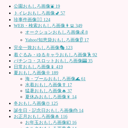
公園おもしろ画像⛲️
19
トイレおもしろ画像🚽
57
珍事件画像👮‍♂️
124
WEB・検索おもしろ画像👨‍💻
349
オークションおもしろ画像💰
8
Yahoo!知恵袋おもしろ画像👂
17
完全一致おもしろ画像🎭
123
着ぐるみ・ゆるキャラおもしろ画像🕺
92
パチンコ・スロットおもしろ画像🎰
35
日常おもしろ画像📱
419
夏おもしろ画像🌞
189
海・プールおもしろ画像🌊
61
水着おもしろ画像👙
17
猛暑おもしろ画像🔥
37
夏休みおもしろ画像🎇
14
冬おもしろ画像☃️
125
誕生日・記念日おもしろ画像🎂
14
お正月おもしろ画像🎍
116
お年玉おもしろ画像💴
16