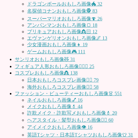
ドラゴンボールおもしろ画像🐲
32
名探偵コナンおもしろ画像🕵️
83
スーパーマリオおもしろ画像🍄
26
アンパンマンおもしろ画像🍞
18
プリキュアおもしろ画像👸🏻
12
エヴァンゲリオンおもしろ画像🌌
13
少女漫画おもしろ画像👧
19
ゲームおもしろ画像🎮
111
サンリオおもしろ画像🧸
31
フィギュア人形おもしろ画像🧍🏼‍♂️
25
コスプレおもしろ画像👸
138
日本おもしろコスプレ画像🧝‍♀️
79
海外おもしろコスプレ画像🧝‍♂️
58
ファッション・ビューティーおもしろ画像👗
551
ネイルおもしろ画像💅
16
メイクおもしろ画像💄
44
詐欺メイク・詐欺写メおもしろ画像💄
20
ヘアスタイル・髪型おもしろ画像👱‍♀️
60
アイメイクおもしろ画像👁
16
英語Tシャツ・日本語Tシャツおもしろ画像👕
31