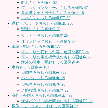
靴おもしろ画像👡
52
ファッションショーおもしろ画像🥻
47
量産型女子・男子おもしろ画像👫
18
マネキンおもしろ画像💃🏻
30
運動・スポーツおもしろ画像🏃‍♂️
236
野球おもしろ画像⚾
70
サッカーおもしろ画像⚽️
25
オリンピックおもしろ画像🏅
67
電車・駅おもしろ画像🚉
177
電車・駅の変わった客・迷惑な客🤦‍♀️
24
電車・駅の電光掲示板おもしろ画像🕋
23
海外の電車・駅おもしろ画像🚊
45
車おもしろ画像🚗
182
自動車おもしろ画像🚙
122
バイクおもしろ画像🏍
19
自転車おもしろ画像🚲
20
道路標識おもしろ画像🚥
22
海外・外国人おもしろ画像👱🏼
499
海外パクリ・詐欺商品おもしろ画像🙅‍♀️
39
銅像・モニュメントおもしろ画像🗿
22