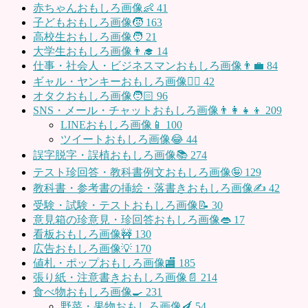
赤ちゃんおもしろ画像👶
41
子どもおもしろ画像🧒
163
高校生おもしろ画像🧑
21
大学生おもしろ画像👨‍🎓
14
仕事・社会人・ビジネスマンおもしろ画像👨‍💼
84
ギャル・ヤンキーおもしろ画像👱‍♀️
42
オタクおもしろ画像🧑🏻
96
SNS・メール・チャットおもしろ画像👨‍👩‍👧‍👦
209
LINEおもしろ画像📱
100
ツイートおもしろ画像😂
44
誤字脱字・誤植おもしろ画像📚
274
テスト珍回答・教科書例文おもしろ画像🤪
129
教科書・参考書の挿絵・落書きおもしろ画像✍️
42
受験・試験・テストおもしろ画像📝
30
意見箱の珍意見・珍回答おもしろ画像👄
17
看板おもしろ画像🚧
130
広告おもしろ画像💡
170
値札・ポップおもしろ画像🏬
185
張り紙・注意書きおもしろ画像📄
214
食べ物おもしろ画像🍳
231
野菜・果物おもしろ画像🍆
54