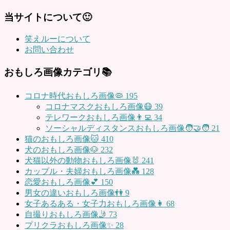
当サイトについて🙂
笑えルーについて
お問い合わせ
おもしろ画像カテゴリ📚
コロナ時代おもしろ画像🦠
195
コロナマスクおもしろ画像😷
39
テレワークおもしろ画像👨‍💻
34
ソーシャルディスタンスおもしろ画像🧑‍🤝‍🧑
21
猫のおもしろ画像🐱
410
犬のおもしろ画像🐶
232
犬猫以外の動物おもしろ画像🐰
241
カップル・夫婦おもしろ画像💑
128
恋愛おもしろ画像💕
150
男女の違いおもしろ画像👫
9
女子あるある・女子力おもしろ画像👩
68
自撮りおもしろ画像🤳
73
プリクラおもしろ画像✨
28