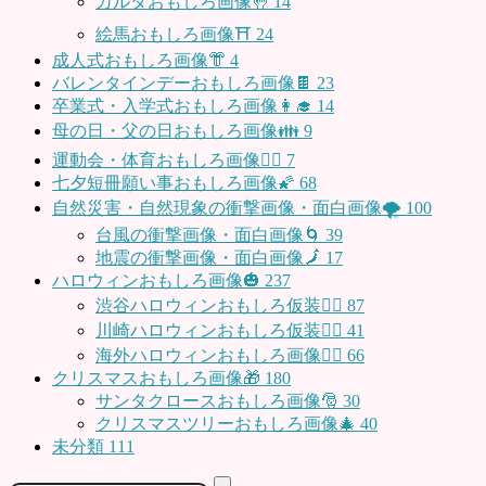
カルタおもしろ画像🤚
14
絵馬おもしろ画像⛩
24
成人式おもしろ画像👘
4
バレンタインデーおもしろ画像🍫
23
卒業式・入学式おもしろ画像👩‍🎓
14
母の日・父の日おもしろ画像👪
9
運動会・体育おもしろ画像🤸‍♂️
7
七夕短冊願い事おもしろ画像🌠
68
自然災害・自然現象の衝撃画像・面白画像🌪
100
台風の衝撃画像・面白画像🌀
39
地震の衝撃画像・面白画像🗾
17
ハロウィンおもしろ画像🎃
237
渋谷ハロウィンおもしろ仮装👯‍♂️
87
川崎ハロウィンおもしろ仮装🧞‍♀️
41
海外ハロウィンおもしろ画像🧛‍♂️
66
クリスマスおもしろ画像🎁
180
サンタクロースおもしろ画像🎅
30
クリスマスツリーおもしろ画像🎄
40
未分類
111