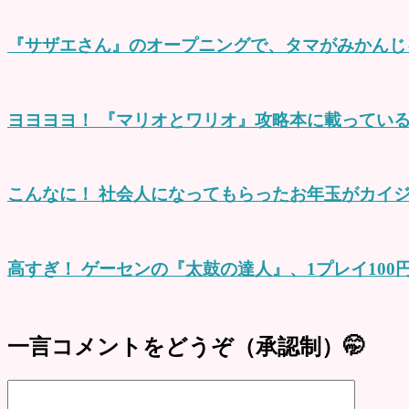
『サザエさん』のオープニングで、タマがみかんじゃ
ヨヨヨヨ！ 『マリオとワリオ』攻略本に載ってい
こんなに！ 社会人になってもらったお年玉がカイジ地
高すぎ！ ゲーセンの『太鼓の達人』、1プレイ10
一言コメントをどうぞ（承認制）🤭