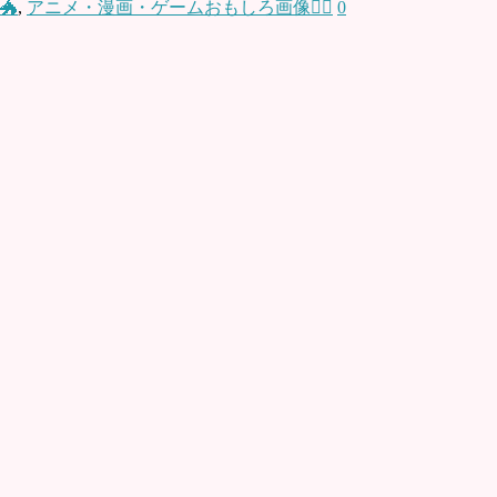
🐲
,
アニメ・漫画・ゲームおもしろ画像🧚‍♀️
0