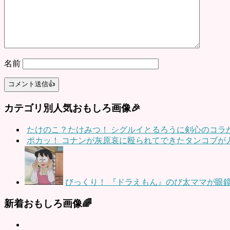
名前
カテゴリ別人気おもしろ画像🎉
たけのこ？たけみつ！ シグルイとるろうに剣心のコラ
ポカッ！ コナンが灰原哀に殴られてできたタンコブが
びっくり！ 『ドラえもん』のび太ママが眼
新着おもしろ画像🌈