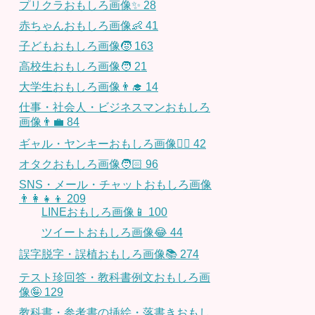
プリクラおもしろ画像✨
28
赤ちゃんおもしろ画像👶
41
子どもおもしろ画像🧒
163
高校生おもしろ画像🧑
21
大学生おもしろ画像👨‍🎓
14
仕事・社会人・ビジネスマンおもしろ
画像👨‍💼
84
ギャル・ヤンキーおもしろ画像👱‍♀️
42
オタクおもしろ画像🧑🏻
96
SNS・メール・チャットおもしろ画像
👨‍👩‍👧‍👦
209
LINEおもしろ画像📱
100
ツイートおもしろ画像😂
44
誤字脱字・誤植おもしろ画像📚
274
テスト珍回答・教科書例文おもしろ画
像🤪
129
教科書・参考書の挿絵・落書きおもし