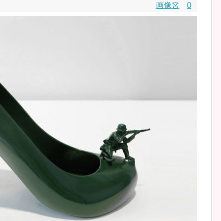
画像👗
0