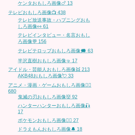
ケンタおもしろ画像🍗
13
テレビおもしろ画像📺
438
テレビ放送事故・ハプニングおも
しろ画像👀
61
テレビインタビュー・名言おもし
ろ画像💬
156
テレビテロップおもしろ画像🗯
63
半沢直樹おもしろ画像🤜
17
アイドル・芸能人おもしろ画像👯
213
AKB48おもしろ画像💘
33
アニメ・漫画・ゲームおもしろ画像🧚‍♀️
680
鬼滅の刃おもしろ画像👹
92
ハンターハンターおもしろ画像🎣
17
ポケモンおもしろ画像🤹‍♂️
27
ドラえもんおもしろ画像🔔
18