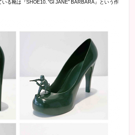
『SHOE10. “GI JANE” BARBARA』という作