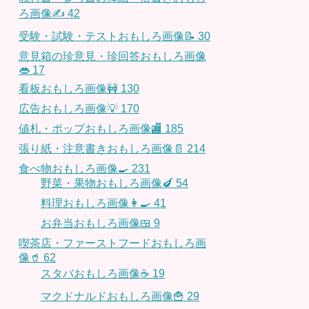
ろ画像✍️
42
受験・試験・テストおもしろ画像📝
30
意見箱の珍意見・珍回答おもしろ画像
👄
17
看板おもしろ画像🚧
130
広告おもしろ画像💡
170
値札・ポップおもしろ画像🏬
185
張り紙・注意書きおもしろ画像📄
214
食べ物おもしろ画像🍳
231
野菜・果物おもしろ画像🍆
54
料理おもしろ画像👩‍🍳
41
お弁当おもしろ画像🍱
9
喫茶店・ファーストフードおもしろ画
像🥤
62
スタバおもしろ画像☕️
19
マクドナルドおもしろ画像🍟
29