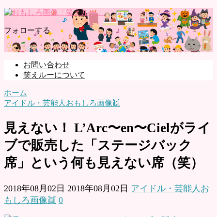
フォローする
お問い合わせ
笑えルーについて
ホーム
アイドル・芸能人おもしろ画像👯
見えない！ L’Arc〜en〜Cielがライ
ブで販売した「ステージバック
席」という何も見えない席（笑）
2018年08月02日
2018年08月02日
アイドル・芸能人お
もしろ画像👯
0