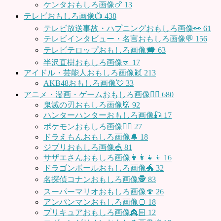
ケンタおもしろ画像🍗
13
テレビおもしろ画像📺
438
テレビ放送事故・ハプニングおもしろ画像👀
61
テレビインタビュー・名言おもしろ画像💬
156
テレビテロップおもしろ画像🗯
63
半沢直樹おもしろ画像🤜
17
アイドル・芸能人おもしろ画像👯
213
AKB48おもしろ画像💘
33
アニメ・漫画・ゲームおもしろ画像🧚‍♀️
680
鬼滅の刃おもしろ画像👹
92
ハンターハンターおもしろ画像🎣
17
ポケモンおもしろ画像🤹‍♂️
27
ドラえもんおもしろ画像🔔
18
ジブリおもしろ画像🎪
81
サザエさんおもしろ画像👨‍👩‍👧‍👦
16
ドラゴンボールおもしろ画像🐲
32
名探偵コナンおもしろ画像🕵️
83
スーパーマリオおもしろ画像🍄
26
アンパンマンおもしろ画像🍞
18
プリキュアおもしろ画像👸🏻
12