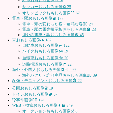
サッカーおもしろ画像⚽️
25
オリンピックおもしろ画像🏅
67
電車・駅おもしろ画像🚉
177
電車・駅の変わった客・迷惑な客🤦‍♀️
24
電車・駅の電光掲示板おもしろ画像🕋
23
海外の電車・駅おもしろ画像🚊
45
車おもしろ画像🚗
182
自動車おもしろ画像🚙
122
バイクおもしろ画像🏍
19
自転車おもしろ画像🚲
20
道路標識おもしろ画像🚥
22
海外・外国人おもしろ画像👱🏼
499
海外パクリ・詐欺商品おもしろ画像🙅‍♀️
39
銅像・モニュメントおもしろ画像🗿
22
公園おもしろ画像⛲️
19
トイレおもしろ画像🚽
57
珍事件画像👮‍♂️
124
WEB・検索おもしろ画像👨‍💻
349
オークションおもしろ画像💰
8