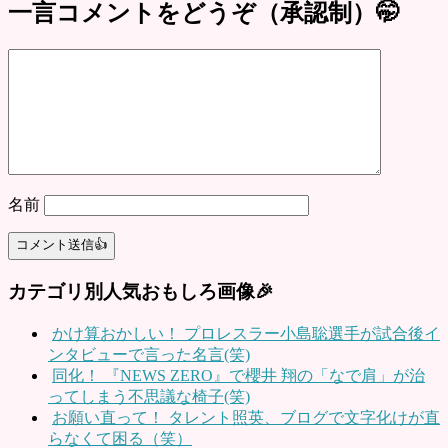
一言コメントをどうぞ（承認制）🤭
名前
カテゴリ別人気おもしろ画像🎉
かけ算おかしい！ プロレスラー小島聡選手が試合後イ
ンタビューで言った名言(笑)
同化！ 『NEWS ZERO』で櫻井 翔の「なで肩」が治
ってしまう不思議な椅子(笑)
お願い直って！ タレント照英、ブログで文字化けが直
らなくて困る（笑）