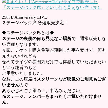
25th L’Anniversary LIVE
ステージバック席 急遽販売決定！
◆ステージバック席とは◆
ステージの裏側の何も見えない場所
で、通常販売しな
い席種となります。
今回、チケット購入希望が殺到した事を受けて、何も
見えないけれども
せめてライヴの雰囲気だけでも体感していただきたい
という趣旨のもと
ご用意いたしました。
なお、この座席は
スクリーンなど映像のご用意もござ
いません
ので、
あらかじめご了承の上、申込みください。
※ステージ、メンバーもまったくご覧いただけませ
ん。