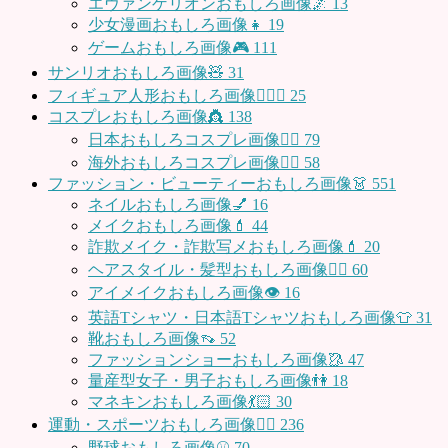
エヴァンゲリオンおもしろ画像🌌
13
少女漫画おもしろ画像👧
19
ゲームおもしろ画像🎮
111
サンリオおもしろ画像🧸
31
フィギュア人形おもしろ画像🧍🏼‍♂️
25
コスプレおもしろ画像👸
138
日本おもしろコスプレ画像🧝‍♀️
79
海外おもしろコスプレ画像🧝‍♂️
58
ファッション・ビューティーおもしろ画像👗
551
ネイルおもしろ画像💅
16
メイクおもしろ画像💄
44
詐欺メイク・詐欺写メおもしろ画像💄
20
ヘアスタイル・髪型おもしろ画像👱‍♀️
60
アイメイクおもしろ画像👁
16
英語Tシャツ・日本語Tシャツおもしろ画像👕
31
靴おもしろ画像👡
52
ファッションショーおもしろ画像🥻
47
量産型女子・男子おもしろ画像👫
18
マネキンおもしろ画像💃🏻
30
運動・スポーツおもしろ画像🏃‍♂️
236
野球おもしろ画像⚾
70