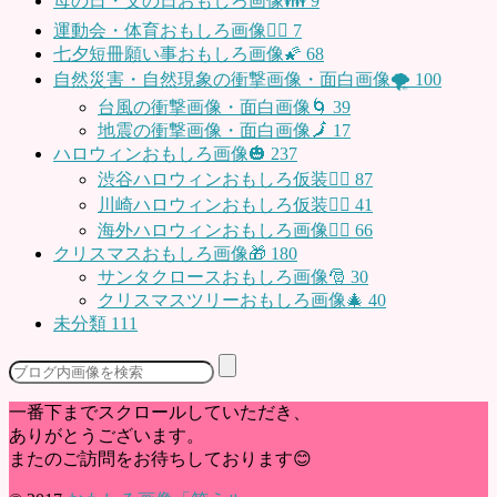
母の日・父の日おもしろ画像👪
9
運動会・体育おもしろ画像🤸‍♂️
7
七夕短冊願い事おもしろ画像🌠
68
自然災害・自然現象の衝撃画像・面白画像🌪
100
台風の衝撃画像・面白画像🌀
39
地震の衝撃画像・面白画像🗾
17
ハロウィンおもしろ画像🎃
237
渋谷ハロウィンおもしろ仮装👯‍♂️
87
川崎ハロウィンおもしろ仮装🧞‍♀️
41
海外ハロウィンおもしろ画像🧛‍♂️
66
クリスマスおもしろ画像🎁
180
サンタクロースおもしろ画像🎅
30
クリスマスツリーおもしろ画像🎄
40
未分類
111
一番下までスクロールしていただき、
ありがとうございます。
またのご訪問をお待ちしております😊