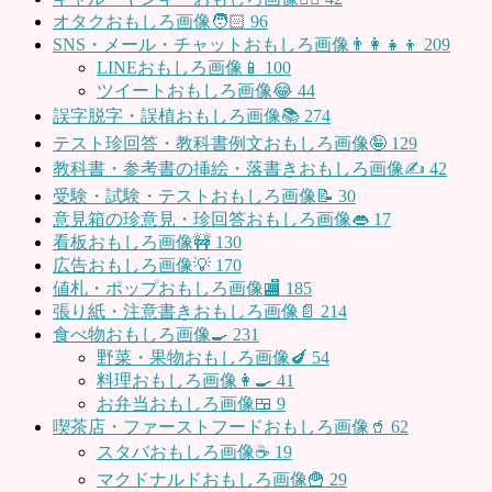
オタクおもしろ画像🧑🏻
96
SNS・メール・チャットおもしろ画像👨‍👩‍👧‍👦
209
LINEおもしろ画像📱
100
ツイートおもしろ画像😂
44
誤字脱字・誤植おもしろ画像📚
274
テスト珍回答・教科書例文おもしろ画像🤪
129
教科書・参考書の挿絵・落書きおもしろ画像✍️
42
受験・試験・テストおもしろ画像📝
30
意見箱の珍意見・珍回答おもしろ画像👄
17
看板おもしろ画像🚧
130
広告おもしろ画像💡
170
値札・ポップおもしろ画像🏬
185
張り紙・注意書きおもしろ画像📄
214
食べ物おもしろ画像🍳
231
野菜・果物おもしろ画像🍆
54
料理おもしろ画像👩‍🍳
41
お弁当おもしろ画像🍱
9
喫茶店・ファーストフードおもしろ画像🥤
62
スタバおもしろ画像☕️
19
マクドナルドおもしろ画像🍟
29