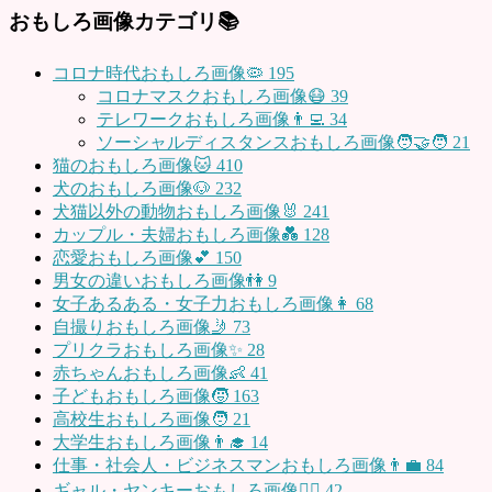
おもしろ画像カテゴリ📚
コロナ時代おもしろ画像🦠
195
コロナマスクおもしろ画像😷
39
テレワークおもしろ画像👨‍💻
34
ソーシャルディスタンスおもしろ画像🧑‍🤝‍🧑
21
猫のおもしろ画像🐱
410
犬のおもしろ画像🐶
232
犬猫以外の動物おもしろ画像🐰
241
カップル・夫婦おもしろ画像💑
128
恋愛おもしろ画像💕
150
男女の違いおもしろ画像👫
9
女子あるある・女子力おもしろ画像👩
68
自撮りおもしろ画像🤳
73
プリクラおもしろ画像✨
28
赤ちゃんおもしろ画像👶
41
子どもおもしろ画像🧒
163
高校生おもしろ画像🧑
21
大学生おもしろ画像👨‍🎓
14
仕事・社会人・ビジネスマンおもしろ画像👨‍💼
84
ギャル・ヤンキーおもしろ画像👱‍♀️
42