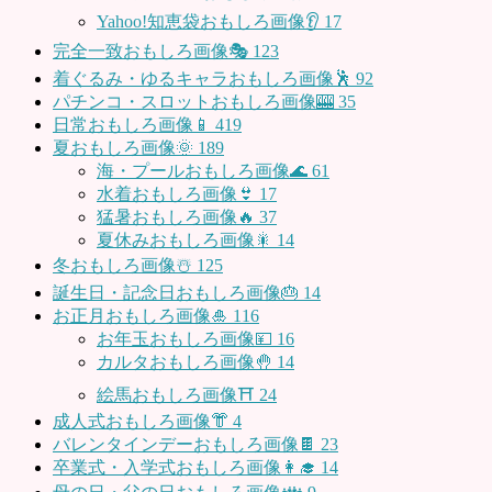
Yahoo!知恵袋おもしろ画像👂
17
完全一致おもしろ画像🎭
123
着ぐるみ・ゆるキャラおもしろ画像🕺
92
パチンコ・スロットおもしろ画像🎰
35
日常おもしろ画像📱
419
夏おもしろ画像🌞
189
海・プールおもしろ画像🌊
61
水着おもしろ画像👙
17
猛暑おもしろ画像🔥
37
夏休みおもしろ画像🎇
14
冬おもしろ画像☃️
125
誕生日・記念日おもしろ画像🎂
14
お正月おもしろ画像🎍
116
お年玉おもしろ画像💴
16
カルタおもしろ画像🤚
14
絵馬おもしろ画像⛩
24
成人式おもしろ画像👘
4
バレンタインデーおもしろ画像🍫
23
卒業式・入学式おもしろ画像👩‍🎓
14