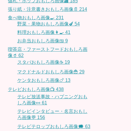
値札・ポップおもしろ画像🏬
185
張り紙・注意書きおもしろ画像📄
214
食べ物おもしろ画像🍳
231
野菜・果物おもしろ画像🍆
54
料理おもしろ画像👩‍🍳
41
お弁当おもしろ画像🍱
9
喫茶店・ファーストフードおもしろ画
像🥤
62
スタバおもしろ画像☕️
19
マクドナルドおもしろ画像🍟
29
ケンタおもしろ画像🍗
13
テレビおもしろ画像📺
438
テレビ放送事故・ハプニングおも
しろ画像👀
61
テレビインタビュー・名言おもし
ろ画像💬
156
テレビテロップおもしろ画像🗯
63