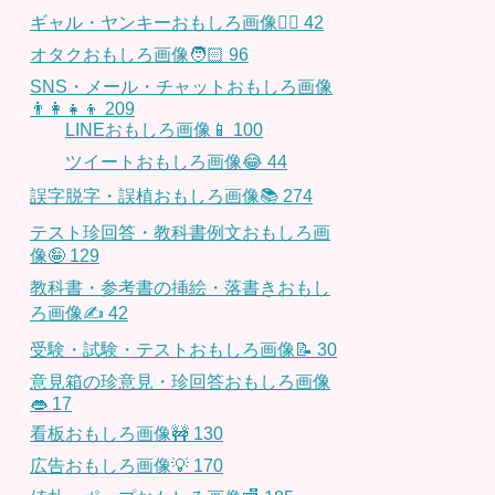
ギャル・ヤンキーおもしろ画像👱‍♀️
42
オタクおもしろ画像🧑🏻
96
SNS・メール・チャットおもしろ画像
👨‍👩‍👧‍👦
209
LINEおもしろ画像📱
100
ツイートおもしろ画像😂
44
誤字脱字・誤植おもしろ画像📚
274
テスト珍回答・教科書例文おもしろ画
像🤪
129
教科書・参考書の挿絵・落書きおもし
ろ画像✍️
42
受験・試験・テストおもしろ画像📝
30
意見箱の珍意見・珍回答おもしろ画像
👄
17
看板おもしろ画像🚧
130
広告おもしろ画像💡
170