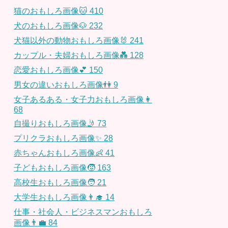
猫のおもしろ画像🐱
410
犬のおもしろ画像🐶
232
犬猫以外の動物おもしろ画像🐰
241
カップル・夫婦おもしろ画像💑
128
恋愛おもしろ画像💕
150
男女の違いおもしろ画像👫
9
女子あるある・女子力おもしろ画像👩
68
自撮りおもしろ画像🤳
73
プリクラおもしろ画像✨
28
赤ちゃんおもしろ画像👶
41
子どもおもしろ画像🧒
163
高校生おもしろ画像🧑
21
大学生おもしろ画像👨‍🎓
14
仕事・社会人・ビジネスマンおもしろ
画像👨‍💼
84