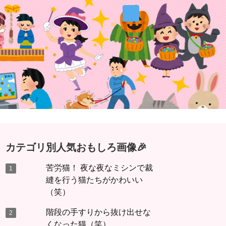
カテゴリ別人気おもしろ画像🎉
苦労猫！ 夜な夜なミシンで裁
縫を行う猫たちがかわいい
（笑）
階段の手すりから抜け出せな
くなった猫（笑）