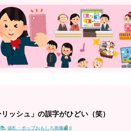
ーリッシュ」の誤字がひどい（笑）
📚
,
値札・ポップおもしろ画像🏬
0