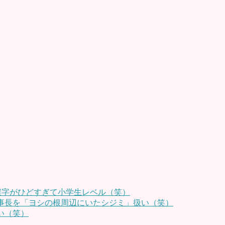
誤字がひどすぎて小学生レベル（笑）
理事長を「ヨシの根周辺にいたシジミ」扱い（笑）
い（笑）