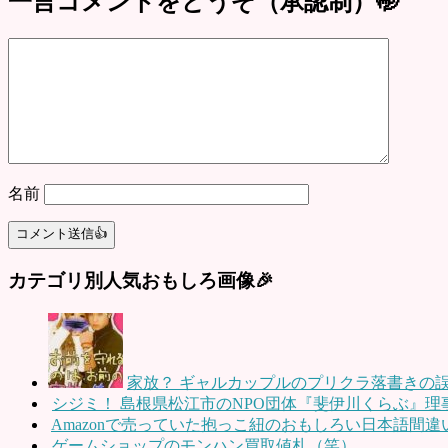
一言コメントをどうぞ（承認制）🤭
名前
カテゴリ別人気おもしろ画像🎉
家放？ ギャルカップルのプリクラ落書きの
シジミ！ 島根県松江市のNPO団体『斐伊川くらぶ』
Amazonで売っていた抱っこ紐のおもしろい日本語間違
ゲームショップのモンハン買取値札（笑）