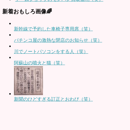
新着おもしろ画像🌈
新幹線で予約した車椅子専用席（笑）
パチンコ屋の激熱な閉店のお知らせ（笑）
川でノートパソコンをする人（笑）
阿蘇山の噴火と猫（笑）
新聞のひどすぎる訂正とおわび（笑）