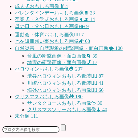
成人式おもしろ画像👘
4
バレンタインデーおもしろ画像🍫
23
卒業式・入学式おもしろ画像👩‍🎓
14
母の日・父の日おもしろ画像👪
9
運動会・体育おもしろ画像🤸‍♂️
7
七夕短冊願い事おもしろ画像🌠
68
自然災害・自然現象の衝撃画像・面白画像🌪
100
台風の衝撃画像・面白画像🌀
39
地震の衝撃画像・面白画像🗾
17
ハロウィンおもしろ画像🎃
237
渋谷ハロウィンおもしろ仮装👯‍♂️
87
川崎ハロウィンおもしろ仮装🧞‍♀️
41
海外ハロウィンおもしろ画像🧛‍♂️
66
クリスマスおもしろ画像🎁
180
サンタクロースおもしろ画像🎅
30
クリスマスツリーおもしろ画像🎄
40
未分類
111