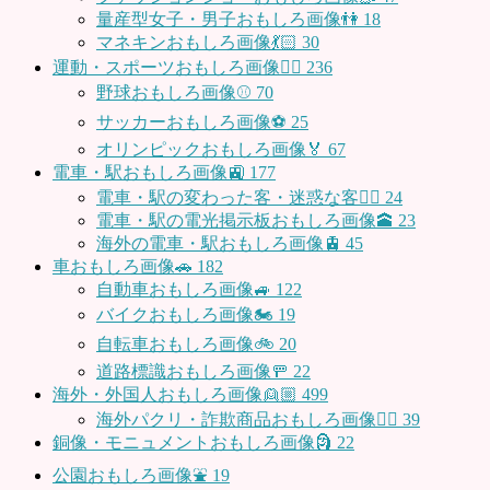
量産型女子・男子おもしろ画像👫
18
マネキンおもしろ画像💃🏻
30
運動・スポーツおもしろ画像🏃‍♂️
236
野球おもしろ画像⚾
70
サッカーおもしろ画像⚽️
25
オリンピックおもしろ画像🏅
67
電車・駅おもしろ画像🚉
177
電車・駅の変わった客・迷惑な客🤦‍♀️
24
電車・駅の電光掲示板おもしろ画像🕋
23
海外の電車・駅おもしろ画像🚊
45
車おもしろ画像🚗
182
自動車おもしろ画像🚙
122
バイクおもしろ画像🏍
19
自転車おもしろ画像🚲
20
道路標識おもしろ画像🚥
22
海外・外国人おもしろ画像👱🏼
499
海外パクリ・詐欺商品おもしろ画像🙅‍♀️
39
銅像・モニュメントおもしろ画像🗿
22
公園おもしろ画像⛲️
19