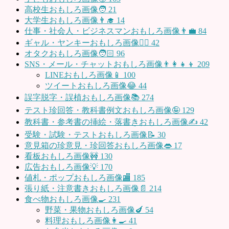
高校生おもしろ画像🧑
21
大学生おもしろ画像👨‍🎓
14
仕事・社会人・ビジネスマンおもしろ画像👨‍💼
84
ギャル・ヤンキーおもしろ画像👱‍♀️
42
オタクおもしろ画像🧑🏻
96
SNS・メール・チャットおもしろ画像👨‍👩‍👧‍👦
209
LINEおもしろ画像📱
100
ツイートおもしろ画像😂
44
誤字脱字・誤植おもしろ画像📚
274
テスト珍回答・教科書例文おもしろ画像🤪
129
教科書・参考書の挿絵・落書きおもしろ画像✍️
42
受験・試験・テストおもしろ画像📝
30
意見箱の珍意見・珍回答おもしろ画像👄
17
看板おもしろ画像🚧
130
広告おもしろ画像💡
170
値札・ポップおもしろ画像🏬
185
張り紙・注意書きおもしろ画像📄
214
食べ物おもしろ画像🍳
231
野菜・果物おもしろ画像🍆
54
料理おもしろ画像👩‍🍳
41