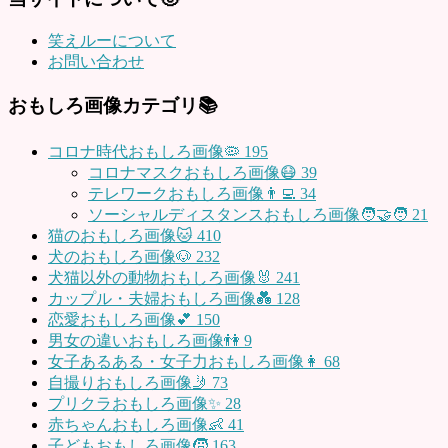
笑えルーについて
お問い合わせ
おもしろ画像カテゴリ📚
コロナ時代おもしろ画像🦠
195
コロナマスクおもしろ画像😷
39
テレワークおもしろ画像👨‍💻
34
ソーシャルディスタンスおもしろ画像🧑‍🤝‍🧑
21
猫のおもしろ画像🐱
410
犬のおもしろ画像🐶
232
犬猫以外の動物おもしろ画像🐰
241
カップル・夫婦おもしろ画像💑
128
恋愛おもしろ画像💕
150
男女の違いおもしろ画像👫
9
女子あるある・女子力おもしろ画像👩
68
自撮りおもしろ画像🤳
73
プリクラおもしろ画像✨
28
赤ちゃんおもしろ画像👶
41
子どもおもしろ画像🧒
163