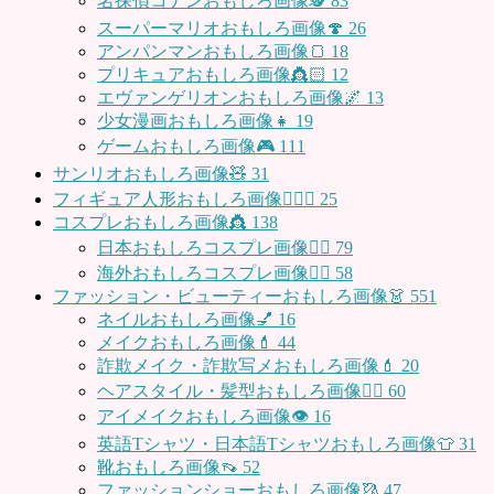
名探偵コナンおもしろ画像🕵️
83
スーパーマリオおもしろ画像🍄
26
アンパンマンおもしろ画像🍞
18
プリキュアおもしろ画像👸🏻
12
エヴァンゲリオンおもしろ画像🌌
13
少女漫画おもしろ画像👧
19
ゲームおもしろ画像🎮
111
サンリオおもしろ画像🧸
31
フィギュア人形おもしろ画像🧍🏼‍♂️
25
コスプレおもしろ画像👸
138
日本おもしろコスプレ画像🧝‍♀️
79
海外おもしろコスプレ画像🧝‍♂️
58
ファッション・ビューティーおもしろ画像👗
551
ネイルおもしろ画像💅
16
メイクおもしろ画像💄
44
詐欺メイク・詐欺写メおもしろ画像💄
20
ヘアスタイル・髪型おもしろ画像👱‍♀️
60
アイメイクおもしろ画像👁
16
英語Tシャツ・日本語Tシャツおもしろ画像👕
31
靴おもしろ画像👡
52
ファッションショーおもしろ画像🥻
47