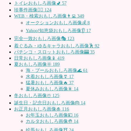
トイレおもしろ画像🚽
57
珍事件画像👮‍♂️
124
WEB・検索おもしろ画像👨‍💻
349
オークションおもしろ画像💰
8
Yahoo!知恵袋おもしろ画像👂
17
完全一致おもしろ画像🎭
123
着ぐるみ・ゆるキャラおもしろ画像🕺
92
パチンコ・スロットおもしろ画像🎰
35
日常おもしろ画像📱
419
夏おもしろ画像🌞
189
海・プールおもしろ画像🌊
61
水着おもしろ画像👙
17
猛暑おもしろ画像🔥
37
夏休みおもしろ画像🎇
14
冬おもしろ画像☃️
125
誕生日・記念日おもしろ画像🎂
14
お正月おもしろ画像🎍
116
お年玉おもしろ画像💴
16
カルタおもしろ画像🤚
14
絵馬おもしろ画像⛩
24