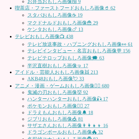
お弁当おもしろ画像🍱
9
喫茶店・ファーストフードおもしろ画像🥤
62
スタバおもしろ画像☕️
19
マクドナルドおもしろ画像🍟
29
ケンタおもしろ画像🍗
13
テレビおもしろ画像📺
438
テレビ放送事故・ハプニングおもしろ画像👀
61
テレビインタビュー・名言おもしろ画像💬
156
テレビテロップおもしろ画像🗯
63
半沢直樹おもしろ画像🤜
17
アイドル・芸能人おもしろ画像👯
213
AKB48おもしろ画像💘
33
アニメ・漫画・ゲームおもしろ画像🧚‍♀️
680
鬼滅の刃おもしろ画像👹
92
ハンターハンターおもしろ画像🎣
17
ポケモンおもしろ画像🤹‍♂️
27
ドラえもんおもしろ画像🔔
18
ジブリおもしろ画像🎪
81
サザエさんおもしろ画像👨‍👩‍👧‍👦
16
ドラゴンボールおもしろ画像🐲
32