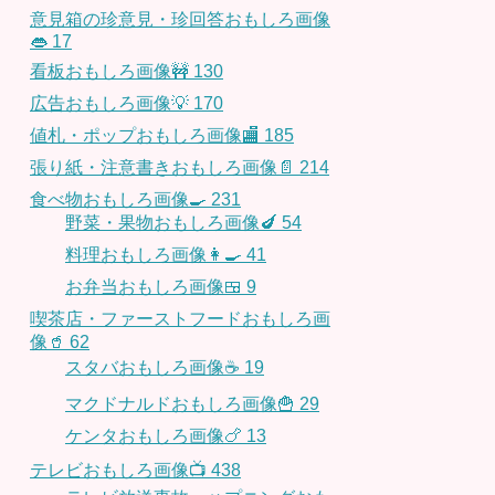
意見箱の珍意見・珍回答おもしろ画像
👄
17
看板おもしろ画像🚧
130
広告おもしろ画像💡
170
値札・ポップおもしろ画像🏬
185
張り紙・注意書きおもしろ画像📄
214
食べ物おもしろ画像🍳
231
野菜・果物おもしろ画像🍆
54
料理おもしろ画像👩‍🍳
41
お弁当おもしろ画像🍱
9
喫茶店・ファーストフードおもしろ画
像🥤
62
スタバおもしろ画像☕️
19
マクドナルドおもしろ画像🍟
29
ケンタおもしろ画像🍗
13
テレビおもしろ画像📺
438