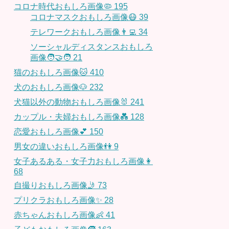
コロナ時代おもしろ画像🦠
195
コロナマスクおもしろ画像😷
39
テレワークおもしろ画像👨‍💻
34
ソーシャルディスタンスおもしろ
画像🧑‍🤝‍🧑
21
猫のおもしろ画像🐱
410
犬のおもしろ画像🐶
232
犬猫以外の動物おもしろ画像🐰
241
カップル・夫婦おもしろ画像💑
128
恋愛おもしろ画像💕
150
男女の違いおもしろ画像👫
9
女子あるある・女子力おもしろ画像👩
68
自撮りおもしろ画像🤳
73
プリクラおもしろ画像✨
28
赤ちゃんおもしろ画像👶
41