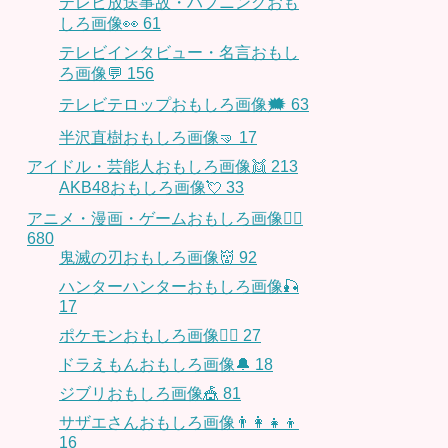
テレビ放送事故・ハプニングおも
しろ画像👀
61
テレビインタビュー・名言おもし
ろ画像💬
156
テレビテロップおもしろ画像🗯
63
半沢直樹おもしろ画像🤜
17
アイドル・芸能人おもしろ画像👯
213
AKB48おもしろ画像💘
33
アニメ・漫画・ゲームおもしろ画像🧚‍♀️
680
鬼滅の刃おもしろ画像👹
92
ハンターハンターおもしろ画像🎣
17
ポケモンおもしろ画像🤹‍♂️
27
ドラえもんおもしろ画像🔔
18
ジブリおもしろ画像🎪
81
サザエさんおもしろ画像👨‍👩‍👧‍👦
16