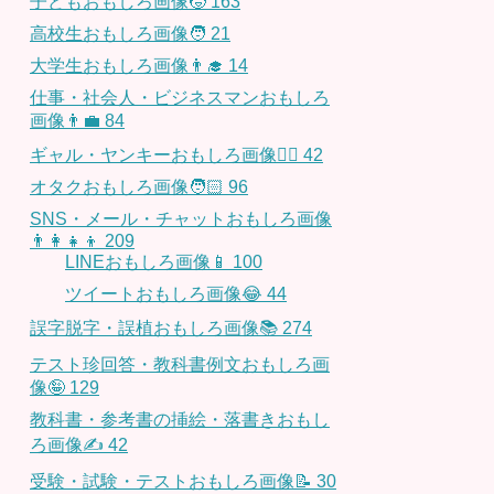
子どもおもしろ画像🧒
163
高校生おもしろ画像🧑
21
大学生おもしろ画像👨‍🎓
14
仕事・社会人・ビジネスマンおもしろ
画像👨‍💼
84
ギャル・ヤンキーおもしろ画像👱‍♀️
42
オタクおもしろ画像🧑🏻
96
SNS・メール・チャットおもしろ画像
👨‍👩‍👧‍👦
209
LINEおもしろ画像📱
100
ツイートおもしろ画像😂
44
誤字脱字・誤植おもしろ画像📚
274
テスト珍回答・教科書例文おもしろ画
像🤪
129
教科書・参考書の挿絵・落書きおもし
ろ画像✍️
42
受験・試験・テストおもしろ画像📝
30