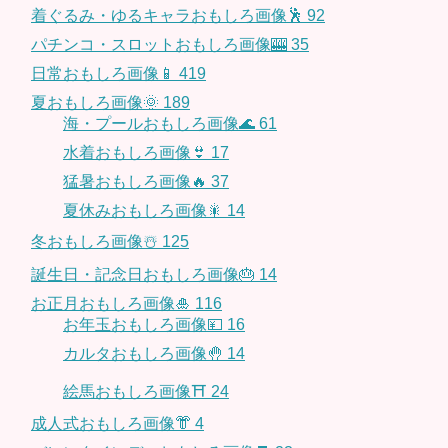
着ぐるみ・ゆるキャラおもしろ画像🕺
92
パチンコ・スロットおもしろ画像🎰
35
日常おもしろ画像📱
419
夏おもしろ画像🌞
189
海・プールおもしろ画像🌊
61
水着おもしろ画像👙
17
猛暑おもしろ画像🔥
37
夏休みおもしろ画像🎇
14
冬おもしろ画像☃️
125
誕生日・記念日おもしろ画像🎂
14
お正月おもしろ画像🎍
116
お年玉おもしろ画像💴
16
カルタおもしろ画像🤚
14
絵馬おもしろ画像⛩
24
成人式おもしろ画像👘
4