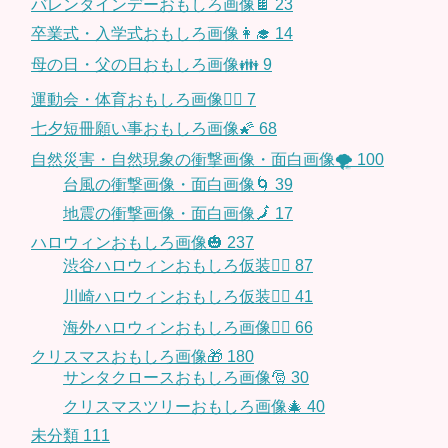
バレンタインデーおもしろ画像🍫
23
卒業式・入学式おもしろ画像👩‍🎓
14
母の日・父の日おもしろ画像👪
9
運動会・体育おもしろ画像🤸‍♂️
7
七夕短冊願い事おもしろ画像🌠
68
自然災害・自然現象の衝撃画像・面白画像🌪
100
台風の衝撃画像・面白画像🌀
39
地震の衝撃画像・面白画像🗾
17
ハロウィンおもしろ画像🎃
237
渋谷ハロウィンおもしろ仮装👯‍♂️
87
川崎ハロウィンおもしろ仮装🧞‍♀️
41
海外ハロウィンおもしろ画像🧛‍♂️
66
クリスマスおもしろ画像🎁
180
サンタクロースおもしろ画像🎅
30
クリスマスツリーおもしろ画像🎄
40
未分類
111