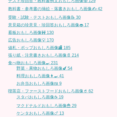
テスト珍回答・教科書例文おもしろ画像🤪
129
教科書・参考書の挿絵・落書きおもしろ画像✍️
42
受験・試験・テストおもしろ画像📝
30
意見箱の珍意見・珍回答おもしろ画像👄
17
看板おもしろ画像🚧
130
広告おもしろ画像💡
170
値札・ポップおもしろ画像🏬
185
張り紙・注意書きおもしろ画像📄
214
食べ物おもしろ画像🍳
231
野菜・果物おもしろ画像🍆
54
料理おもしろ画像👩‍🍳
41
お弁当おもしろ画像🍱
9
喫茶店・ファーストフードおもしろ画像🥤
62
スタバおもしろ画像☕️
19
マクドナルドおもしろ画像🍟
29
ケンタおもしろ画像🍗
13