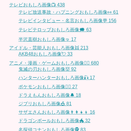
テレビおもしろ画像📺
438
テレビ放送事故・ハプニングおもしろ画像👀
61
テレビインタビュー・名言おもしろ画像💬
156
テレビテロップおもしろ画像🗯
63
半沢直樹おもしろ画像🤜
17
アイドル・芸能人おもしろ画像👯
213
AKB48おもしろ画像💘
33
アニメ・漫画・ゲームおもしろ画像🧚‍♀️
680
鬼滅の刃おもしろ画像👹
92
ハンターハンターおもしろ画像🎣
17
ポケモンおもしろ画像🤹‍♂️
27
ドラえもんおもしろ画像🔔
18
ジブリおもしろ画像🎪
81
サザエさんおもしろ画像👨‍👩‍👧‍👦
16
ドラゴンボールおもしろ画像🐲
32
名探偵コナンおもしろ画像🕵️
83