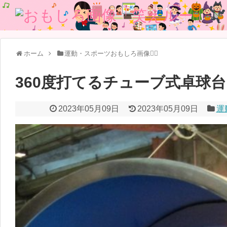
ホーム
運動・スポーツおもしろ画像🏃‍♂️
360度打てるチューブ式卓球
2023年05月09日
2023年05月09日
運