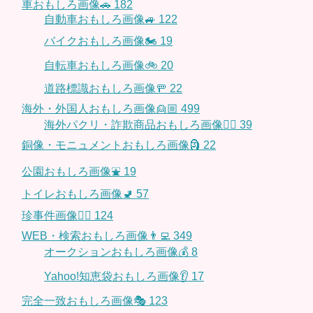
車おもしろ画像🚗
182
自動車おもしろ画像🚙
122
バイクおもしろ画像🏍
19
自転車おもしろ画像🚲
20
道路標識おもしろ画像🚥
22
海外・外国人おもしろ画像👱🏼
499
海外パクリ・詐欺商品おもしろ画像🙅‍♀️
39
銅像・モニュメントおもしろ画像🗿
22
公園おもしろ画像⛲️
19
トイレおもしろ画像🚽
57
珍事件画像👮‍♂️
124
WEB・検索おもしろ画像👨‍💻
349
オークションおもしろ画像💰
8
Yahoo!知恵袋おもしろ画像👂
17
完全一致おもしろ画像🎭
123