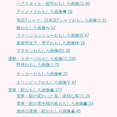
ヘアスタイル・髪型おもしろ画像👱‍♀️
60
アイメイクおもしろ画像👁
16
英語Tシャツ・日本語Tシャツおもしろ画像👕
31
靴おもしろ画像👡
52
ファッションショーおもしろ画像🥻
47
量産型女子・男子おもしろ画像👫
18
マネキンおもしろ画像💃🏻
30
運動・スポーツおもしろ画像🏃‍♂️
236
野球おもしろ画像⚾
70
サッカーおもしろ画像⚽️
25
オリンピックおもしろ画像🏅
67
電車・駅おもしろ画像🚉
177
電車・駅の変わった客・迷惑な客🤦‍♀️
24
電車・駅の電光掲示板おもしろ画像🕋
23
海外の電車・駅おもしろ画像🚊
45