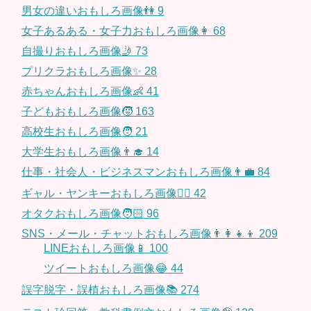
男女の違いおもしろ画像👫
9
女子あるある・女子力おもしろ画像👩
68
自撮りおもしろ画像🤳
73
プリクラおもしろ画像✨
28
赤ちゃんおもしろ画像👶
41
子どもおもしろ画像🧒
163
高校生おもしろ画像🧑
21
大学生おもしろ画像👨‍🎓
14
仕事・社会人・ビジネスマンおもしろ画像👨‍💼
84
ギャル・ヤンキーおもしろ画像👱‍♀️
42
オタクおもしろ画像🧑🏻
96
SNS・メール・チャットおもしろ画像👨‍👩‍👧‍👦
209
LINEおもしろ画像📱
100
ツイートおもしろ画像😂
44
誤字脱字・誤植おもしろ画像📚
274