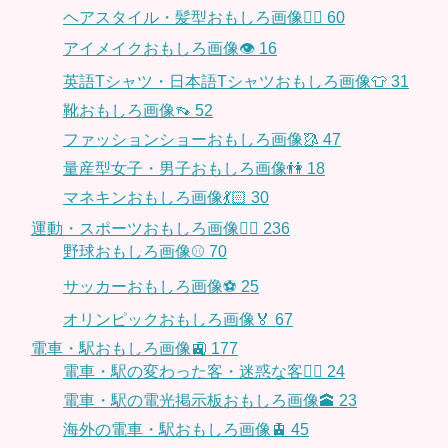
ヘアスタイル・髪型おもしろ画像👱‍♀️
60
アイメイクおもしろ画像👁
16
英語Tシャツ・日本語Tシャツおもしろ画像👕
31
靴おもしろ画像👡
52
ファッションショーおもしろ画像🥻
47
量産型女子・男子おもしろ画像👫
18
マネキンおもしろ画像💃🏻
30
運動・スポーツおもしろ画像🏃‍♂️
236
野球おもしろ画像⚾
70
サッカーおもしろ画像⚽️
25
オリンピックおもしろ画像🏅
67
電車・駅おもしろ画像🚉
177
電車・駅の変わった客・迷惑な客🤦‍♀️
24
電車・駅の電光掲示板おもしろ画像🕋
23
海外の電車・駅おもしろ画像🚊
45