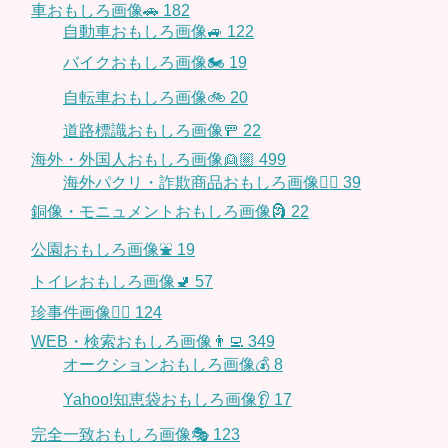
車おもしろ画像🚗
182
自動車おもしろ画像🚙
122
バイクおもしろ画像🏍
19
自転車おもしろ画像🚲
20
道路標識おもしろ画像🚥
22
海外・外国人おもしろ画像👱🏼
499
海外パクリ・詐欺商品おもしろ画像🙅‍♀️
39
銅像・モニュメントおもしろ画像🗿
22
公園おもしろ画像⛲️
19
トイレおもしろ画像🚽
57
珍事件画像👮‍♂️
124
WEB・検索おもしろ画像👨‍💻
349
オークションおもしろ画像💰
8
Yahoo!知恵袋おもしろ画像👂
17
完全一致おもしろ画像🎭
123