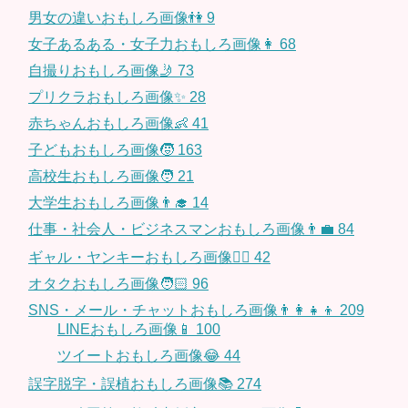
男女の違いおもしろ画像👫
9
女子あるある・女子力おもしろ画像👩
68
自撮りおもしろ画像🤳
73
プリクラおもしろ画像✨
28
赤ちゃんおもしろ画像👶
41
子どもおもしろ画像🧒
163
高校生おもしろ画像🧑
21
大学生おもしろ画像👨‍🎓
14
仕事・社会人・ビジネスマンおもしろ画像👨‍💼
84
ギャル・ヤンキーおもしろ画像👱‍♀️
42
オタクおもしろ画像🧑🏻
96
SNS・メール・チャットおもしろ画像👨‍👩‍👧‍👦
209
LINEおもしろ画像📱
100
ツイートおもしろ画像😂
44
誤字脱字・誤植おもしろ画像📚
274