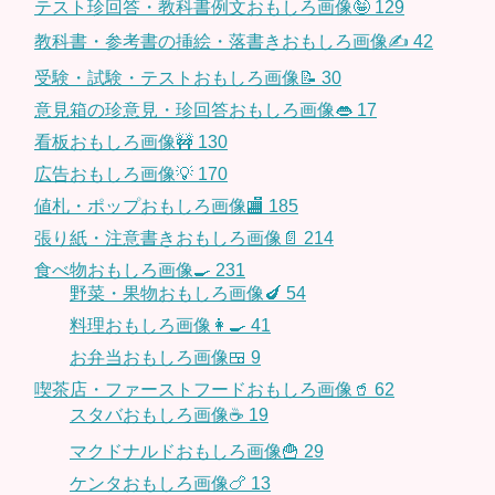
テスト珍回答・教科書例文おもしろ画像🤪
129
教科書・参考書の挿絵・落書きおもしろ画像✍️
42
受験・試験・テストおもしろ画像📝
30
意見箱の珍意見・珍回答おもしろ画像👄
17
看板おもしろ画像🚧
130
広告おもしろ画像💡
170
値札・ポップおもしろ画像🏬
185
張り紙・注意書きおもしろ画像📄
214
食べ物おもしろ画像🍳
231
野菜・果物おもしろ画像🍆
54
料理おもしろ画像👩‍🍳
41
お弁当おもしろ画像🍱
9
喫茶店・ファーストフードおもしろ画像🥤
62
スタバおもしろ画像☕️
19
マクドナルドおもしろ画像🍟
29
ケンタおもしろ画像🍗
13