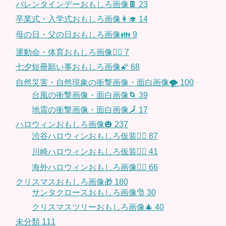
バレンタインデーおもしろ画像🍫
23
卒業式・入学式おもしろ画像👩‍🎓
14
母の日・父の日おもしろ画像👪
9
運動会・体育おもしろ画像🤸‍♂️
7
七夕短冊願い事おもしろ画像🌠
68
自然災害・自然現象の衝撃画像・面白画像🌪
100
台風の衝撃画像・面白画像🌀
39
地震の衝撃画像・面白画像🗾
17
ハロウィンおもしろ画像🎃
237
渋谷ハロウィンおもしろ仮装👯‍♂️
87
川崎ハロウィンおもしろ仮装🧞‍♀️
41
海外ハロウィンおもしろ画像🧛‍♂️
66
クリスマスおもしろ画像🎁
180
サンタクロースおもしろ画像🎅
30
クリスマスツリーおもしろ画像🎄
40
未分類
111