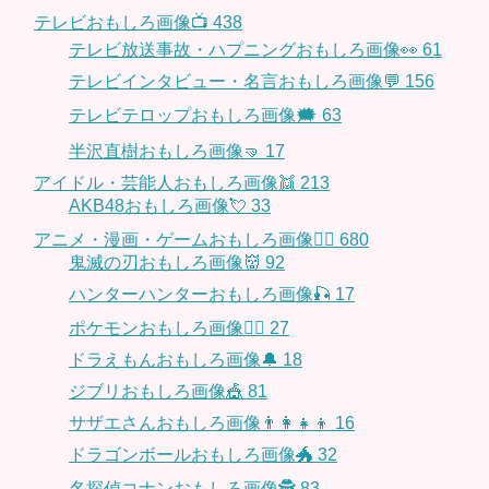
テレビおもしろ画像📺
438
テレビ放送事故・ハプニングおもしろ画像👀
61
テレビインタビュー・名言おもしろ画像💬
156
テレビテロップおもしろ画像🗯
63
半沢直樹おもしろ画像🤜
17
アイドル・芸能人おもしろ画像👯
213
AKB48おもしろ画像💘
33
アニメ・漫画・ゲームおもしろ画像🧚‍♀️
680
鬼滅の刃おもしろ画像👹
92
ハンターハンターおもしろ画像🎣
17
ポケモンおもしろ画像🤹‍♂️
27
ドラえもんおもしろ画像🔔
18
ジブリおもしろ画像🎪
81
サザエさんおもしろ画像👨‍👩‍👧‍👦
16
ドラゴンボールおもしろ画像🐲
32
名探偵コナンおもしろ画像🕵️
83