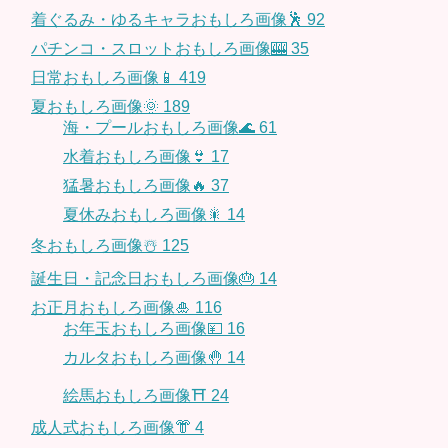
着ぐるみ・ゆるキャラおもしろ画像🕺
92
パチンコ・スロットおもしろ画像🎰
35
日常おもしろ画像📱
419
夏おもしろ画像🌞
189
海・プールおもしろ画像🌊
61
水着おもしろ画像👙
17
猛暑おもしろ画像🔥
37
夏休みおもしろ画像🎇
14
冬おもしろ画像☃️
125
誕生日・記念日おもしろ画像🎂
14
お正月おもしろ画像🎍
116
お年玉おもしろ画像💴
16
カルタおもしろ画像🤚
14
絵馬おもしろ画像⛩
24
成人式おもしろ画像👘
4