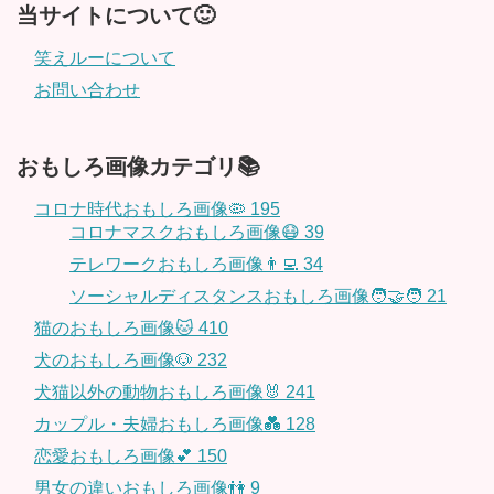
当サイトについて🙂
笑えルーについて
お問い合わせ
おもしろ画像カテゴリ📚
コロナ時代おもしろ画像🦠
195
コロナマスクおもしろ画像😷
39
テレワークおもしろ画像👨‍💻
34
ソーシャルディスタンスおもしろ画像🧑‍🤝‍🧑
21
猫のおもしろ画像🐱
410
犬のおもしろ画像🐶
232
犬猫以外の動物おもしろ画像🐰
241
カップル・夫婦おもしろ画像💑
128
恋愛おもしろ画像💕
150
男女の違いおもしろ画像👫
9