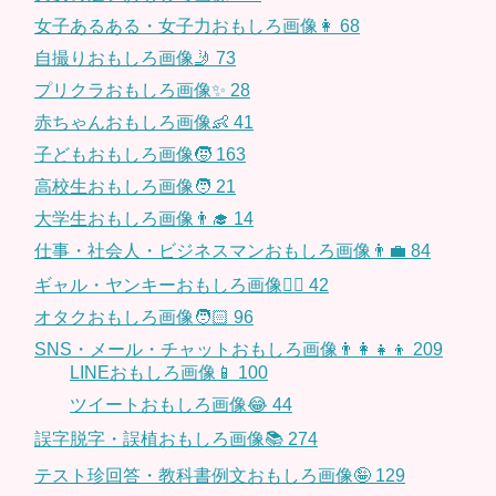
女子あるある・女子力おもしろ画像👩
68
自撮りおもしろ画像🤳
73
プリクラおもしろ画像✨
28
赤ちゃんおもしろ画像👶
41
子どもおもしろ画像🧒
163
高校生おもしろ画像🧑
21
大学生おもしろ画像👨‍🎓
14
仕事・社会人・ビジネスマンおもしろ画像👨‍💼
84
ギャル・ヤンキーおもしろ画像👱‍♀️
42
オタクおもしろ画像🧑🏻
96
SNS・メール・チャットおもしろ画像👨‍👩‍👧‍👦
209
LINEおもしろ画像📱
100
ツイートおもしろ画像😂
44
誤字脱字・誤植おもしろ画像📚
274
テスト珍回答・教科書例文おもしろ画像🤪
129