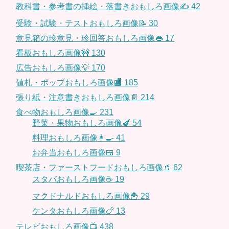
教科書・参考書の挿絵・落書きおもしろ画像✍️
42
受験・試験・テストおもしろ画像📝
30
意見箱の珍意見・珍回答おもしろ画像👄
17
看板おもしろ画像🚧
130
広告おもしろ画像💡
170
値札・ポップおもしろ画像🏬
185
張り紙・注意書きおもしろ画像📄
214
食べ物おもしろ画像🍳
231
野菜・果物おもしろ画像🍆
54
料理おもしろ画像👩‍🍳
41
お弁当おもしろ画像🍱
9
喫茶店・ファーストフードおもしろ画像🥤
62
スタバおもしろ画像☕️
19
マクドナルドおもしろ画像🍟
29
ケンタおもしろ画像🍗
13
テレビおもしろ画像📺
438