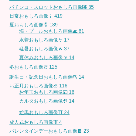
パチンコ・スロットおもしろ画像🎰
35
日常おもしろ画像📱
419
夏おもしろ画像🌞
189
海・プールおもしろ画像🌊
61
水着おもしろ画像👙
17
猛暑おもしろ画像🔥
37
夏休みおもしろ画像🎇
14
冬おもしろ画像☃️
125
誕生日・記念日おもしろ画像🎂
14
お正月おもしろ画像🎍
116
お年玉おもしろ画像💴
16
カルタおもしろ画像🤚
14
絵馬おもしろ画像⛩
24
成人式おもしろ画像👘
4
バレンタインデーおもしろ画像🍫
23