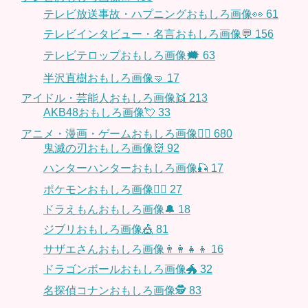
テレビ放送事故・ハプニングおもしろ画像👀
61
テレビインタビュー・名言おもしろ画像💬
156
テレビテロップおもしろ画像🗯
63
半沢直樹おもしろ画像🤜
17
アイドル・芸能人おもしろ画像👯
213
AKB48おもしろ画像💘
33
アニメ・漫画・ゲームおもしろ画像🧚‍♀️
680
鬼滅の刃おもしろ画像👹
92
ハンターハンターおもしろ画像🎣
17
ポケモンおもしろ画像🤹‍♂️
27
ドラえもんおもしろ画像🔔
18
ジブリおもしろ画像🎪
81
サザエさんおもしろ画像👨‍👩‍👧‍👦
16
ドラゴンボールおもしろ画像🐲
32
名探偵コナンおもしろ画像🕵️
83