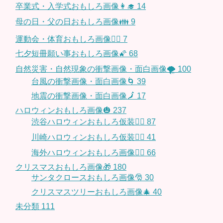
卒業式・入学式おもしろ画像👩‍🎓
14
母の日・父の日おもしろ画像👪
9
運動会・体育おもしろ画像🤸‍♂️
7
七夕短冊願い事おもしろ画像🌠
68
自然災害・自然現象の衝撃画像・面白画像🌪
100
台風の衝撃画像・面白画像🌀
39
地震の衝撃画像・面白画像🗾
17
ハロウィンおもしろ画像🎃
237
渋谷ハロウィンおもしろ仮装👯‍♂️
87
川崎ハロウィンおもしろ仮装🧞‍♀️
41
海外ハロウィンおもしろ画像🧛‍♂️
66
クリスマスおもしろ画像🎁
180
サンタクロースおもしろ画像🎅
30
クリスマスツリーおもしろ画像🎄
40
未分類
111