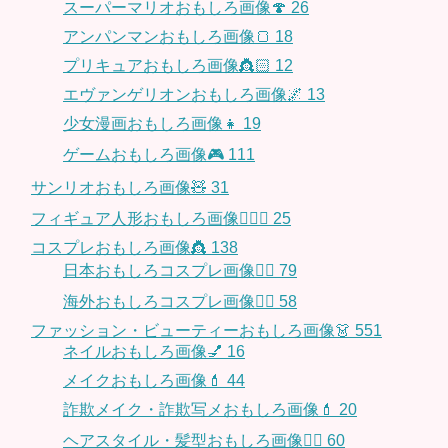
スーパーマリオおもしろ画像🍄
26
アンパンマンおもしろ画像🍞
18
プリキュアおもしろ画像👸🏻
12
エヴァンゲリオンおもしろ画像🌌
13
少女漫画おもしろ画像👧
19
ゲームおもしろ画像🎮
111
サンリオおもしろ画像🧸
31
フィギュア人形おもしろ画像🧍🏼‍♂️
25
コスプレおもしろ画像👸
138
日本おもしろコスプレ画像🧝‍♀️
79
海外おもしろコスプレ画像🧝‍♂️
58
ファッション・ビューティーおもしろ画像👗
551
ネイルおもしろ画像💅
16
メイクおもしろ画像💄
44
詐欺メイク・詐欺写メおもしろ画像💄
20
ヘアスタイル・髪型おもしろ画像👱‍♀️
60