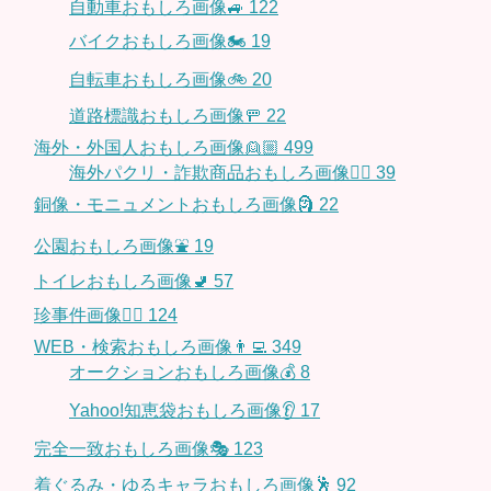
自動車おもしろ画像🚙
122
バイクおもしろ画像🏍
19
自転車おもしろ画像🚲
20
道路標識おもしろ画像🚥
22
海外・外国人おもしろ画像👱🏼
499
海外パクリ・詐欺商品おもしろ画像🙅‍♀️
39
銅像・モニュメントおもしろ画像🗿
22
公園おもしろ画像⛲️
19
トイレおもしろ画像🚽
57
珍事件画像👮‍♂️
124
WEB・検索おもしろ画像👨‍💻
349
オークションおもしろ画像💰
8
Yahoo!知恵袋おもしろ画像👂
17
完全一致おもしろ画像🎭
123
着ぐるみ・ゆるキャラおもしろ画像🕺
92