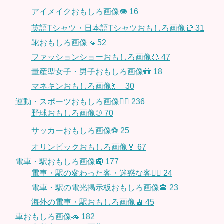
アイメイクおもしろ画像👁
16
英語Tシャツ・日本語Tシャツおもしろ画像👕
31
靴おもしろ画像👡
52
ファッションショーおもしろ画像🥻
47
量産型女子・男子おもしろ画像👫
18
マネキンおもしろ画像💃🏻
30
運動・スポーツおもしろ画像🏃‍♂️
236
野球おもしろ画像⚾
70
サッカーおもしろ画像⚽️
25
オリンピックおもしろ画像🏅
67
電車・駅おもしろ画像🚉
177
電車・駅の変わった客・迷惑な客🤦‍♀️
24
電車・駅の電光掲示板おもしろ画像🕋
23
海外の電車・駅おもしろ画像🚊
45
車おもしろ画像🚗
182