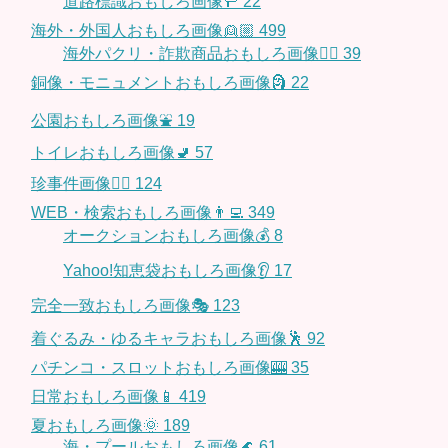
道路標識おもしろ画像🚥
22
海外・外国人おもしろ画像👱🏼
499
海外パクリ・詐欺商品おもしろ画像🙅‍♀️
39
銅像・モニュメントおもしろ画像🗿
22
公園おもしろ画像⛲️
19
トイレおもしろ画像🚽
57
珍事件画像👮‍♂️
124
WEB・検索おもしろ画像👨‍💻
349
オークションおもしろ画像💰
8
Yahoo!知恵袋おもしろ画像👂
17
完全一致おもしろ画像🎭
123
着ぐるみ・ゆるキャラおもしろ画像🕺
92
パチンコ・スロットおもしろ画像🎰
35
日常おもしろ画像📱
419
夏おもしろ画像🌞
189
海・プールおもしろ画像🌊
61