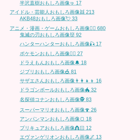
半沢直樹おもしろ画像🤜
17
アイドル・芸能人おもしろ画像👯
213
AKB48おもしろ画像💘
33
アニメ・漫画・ゲームおもしろ画像🧚‍♀️
680
鬼滅の刃おもしろ画像👹
92
ハンターハンターおもしろ画像🎣
17
ポケモンおもしろ画像🤹‍♂️
27
ドラえもんおもしろ画像🔔
18
ジブリおもしろ画像🎪
81
サザエさんおもしろ画像👨‍👩‍👧‍👦
16
ドラゴンボールおもしろ画像🐲
32
名探偵コナンおもしろ画像🕵️
83
スーパーマリオおもしろ画像🍄
26
アンパンマンおもしろ画像🍞
18
プリキュアおもしろ画像👸🏻
12
エヴァンゲリオンおもしろ画像🌌
13