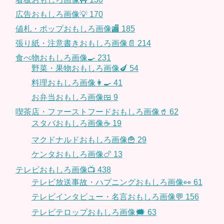
広告おもしろ画像💡
170
値札・ポップおもしろ画像🏬
185
張り紙・注意書きおもしろ画像📄
214
食べ物おもしろ画像🍳
231
野菜・果物おもしろ画像🍆
54
料理おもしろ画像👩‍🍳
41
お弁当おもしろ画像🍱
9
喫茶店・ファーストフードおもしろ画像🥤
62
スタバおもしろ画像☕️
19
マクドナルドおもしろ画像🍟
29
ケンタおもしろ画像🍗
13
テレビおもしろ画像📺
438
テレビ放送事故・ハプニングおもしろ画像👀
61
テレビインタビュー・名言おもしろ画像💬
156
テレビテロップおもしろ画像🗯
63