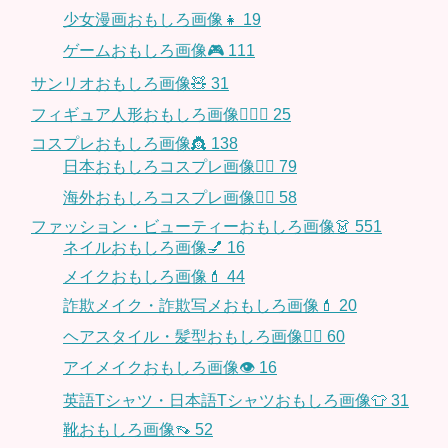
少女漫画おもしろ画像👧
19
ゲームおもしろ画像🎮
111
サンリオおもしろ画像🧸
31
フィギュア人形おもしろ画像🧍🏼‍♂️
25
コスプレおもしろ画像👸
138
日本おもしろコスプレ画像🧝‍♀️
79
海外おもしろコスプレ画像🧝‍♂️
58
ファッション・ビューティーおもしろ画像👗
551
ネイルおもしろ画像💅
16
メイクおもしろ画像💄
44
詐欺メイク・詐欺写メおもしろ画像💄
20
ヘアスタイル・髪型おもしろ画像👱‍♀️
60
アイメイクおもしろ画像👁
16
英語Tシャツ・日本語Tシャツおもしろ画像👕
31
靴おもしろ画像👡
52