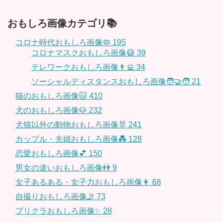
おもしろ画像カテゴリ📚
コロナ時代おもしろ画像🦠
195
コロナマスクおもしろ画像😷
39
テレワークおもしろ画像👨‍💻
34
ソーシャルディスタンスおもしろ画像🧑‍🤝‍🧑
21
猫のおもしろ画像🐱
410
犬のおもしろ画像🐶
232
犬猫以外の動物おもしろ画像🐰
241
カップル・夫婦おもしろ画像💑
128
恋愛おもしろ画像💕
150
男女の違いおもしろ画像👫
9
女子あるある・女子力おもしろ画像👩
68
自撮りおもしろ画像🤳
73
プリクラおもしろ画像✨
28